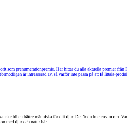
vorit som prenumerationpremie. Här hittar du alla aktuella premier från 
u förmodligen är intresserad av, så varför inte passa på att få Iittala-p
ske bli en bättre människa för ditt djur. Det är du inte ensam om. Vare s
ion med djur och natur här.