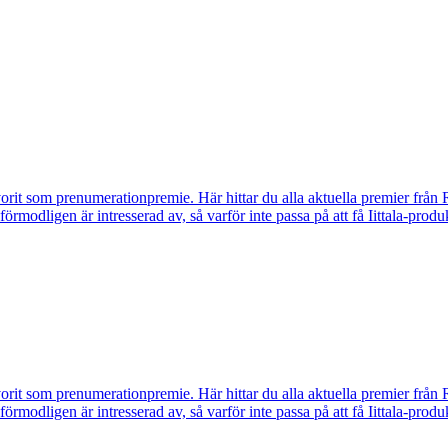
vorit som prenumerationpremie. Här hittar du alla aktuella premier från 
u förmodligen är intresserad av, så varför inte passa på att få Iittala-p
vorit som prenumerationpremie. Här hittar du alla aktuella premier från 
u förmodligen är intresserad av, så varför inte passa på att få Iittala-p