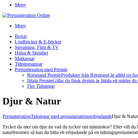
Meny
Meny
Boxar
Ljudböcker & E-böcker
Streaming, Film & TV
Hälsa & Skönhet
Matkassar
Tidningsappar
Prenumeration med Premie
Rörstrand Premie
Produkter från Rörstrand är alltid en fa
Iittala Premie
Gillar du finsk design är Iittala ett märke d
Fler Tidningar
Djur & Natur
Prenumeration
Tidningar med prenumerationserbjudande
Djur & Natur
Tycker du mer om djur än vad du tycker om människor? Eller vill du kan
naturfenomen så kan du hitta ett erbjudande på en tidningsprenumerat