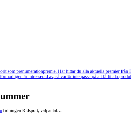
vorit som prenumerationpremie. Här hittar du alla aktuella premier från 
u förmodligen är intresserad av, så varför inte passa på att få Iittala-p
 nummer
ur
Tidningen Ridsport, välj antal…