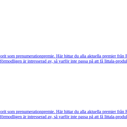
vorit som prenumerationpremie. Här hittar du alla aktuella premier från 
u förmodligen är intresserad av, så varför inte passa på att få Iittala-p
vorit som prenumerationpremie. Här hittar du alla aktuella premier från 
u förmodligen är intresserad av, så varför inte passa på att få Iittala-p