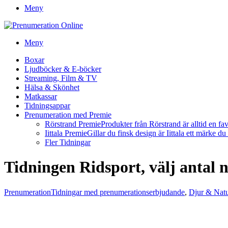
Meny
Meny
Boxar
Ljudböcker & E-böcker
Streaming, Film & TV
Hälsa & Skönhet
Matkassar
Tidningsappar
Prenumeration med Premie
Rörstrand Premie
Produkter från Rörstrand är alltid en fa
Iittala Premie
Gillar du finsk design är Iittala ett märke d
Fler Tidningar
Tidningen Ridsport, välj antal
Prenumeration
Tidningar med prenumerationserbjudande
,
Djur & Nat