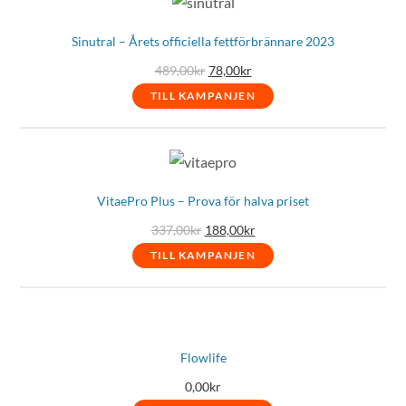
Sinutral – Årets officiella fettförbrännare 2023
Det
Det
489,00
kr
78,00
kr
ursprungliga
nuvarande
priset
priset
TILL KAMPANJEN
var:
är:
489,00kr.
78,00kr.
VitaePro Plus – Prova för halva priset
Det
Det
337,00
kr
188,00
kr
ursprungliga
nuvarande
priset
priset
TILL KAMPANJEN
var:
är:
337,00kr.
188,00kr.
Flowlife
0,00
kr