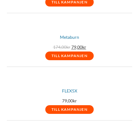
TILL KAMPANJEN
Metaburn
Det
Det
174,00
kr
79,00
kr
ursprungliga
nuvarande
priset
priset
TILL KAMPANJEN
var:
är:
174,00kr.
79,00kr.
FLEX5X
79,00
kr
TILL KAMPANJEN