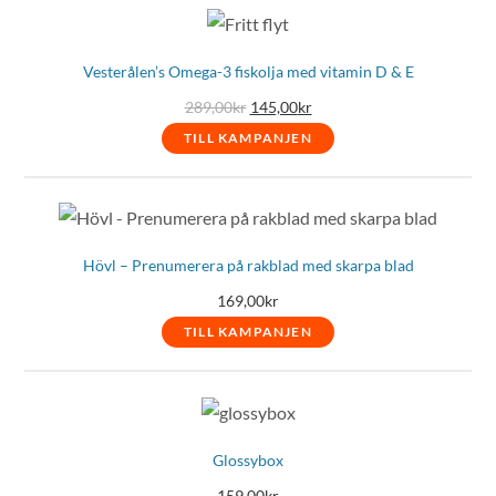
Vesterålen’s Omega-3 fiskolja med vitamin D & E
Det
Det
289,00
kr
145,00
kr
ursprungliga
nuvarande
priset
priset
TILL KAMPANJEN
var:
är:
289,00kr.
145,00kr.
Hövl – Prenumerera på rakblad med skarpa blad
169,00
kr
TILL KAMPANJEN
Glossybox
159,00
kr