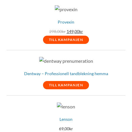
Provexin
Det
Det
298,00
kr
149,00
kr
ursprungliga
nuvarande
priset
priset
TILL KAMPANJEN
var:
är:
298,00kr.
149,00kr.
Dentway – Professionell tandblekning hemma
TILL KAMPANJEN
Lenson
69,00
kr