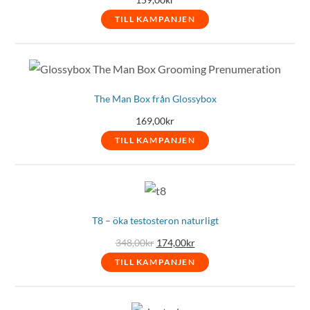
TILL KAMPANJEN
The Man Box från Glossybox
169,00
kr
TILL KAMPANJEN
T8 – öka testosteron naturligt
Det
Det
348,00
kr
174,00
kr
ursprungliga
nuvarande
priset
priset
TILL KAMPANJEN
var:
är:
348,00kr.
174,00kr.