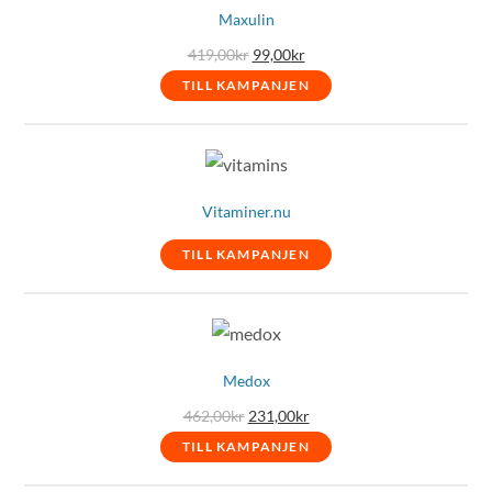
Maxulin
Det
Det
419,00
kr
99,00
kr
ursprungliga
nuvarande
priset
priset
TILL KAMPANJEN
var:
är:
419,00kr.
99,00kr.
Vitaminer.nu
TILL KAMPANJEN
Medox
Det
Det
462,00
kr
231,00
kr
ursprungliga
nuvarande
priset
priset
TILL KAMPANJEN
var:
är:
462,00kr.
231,00kr.