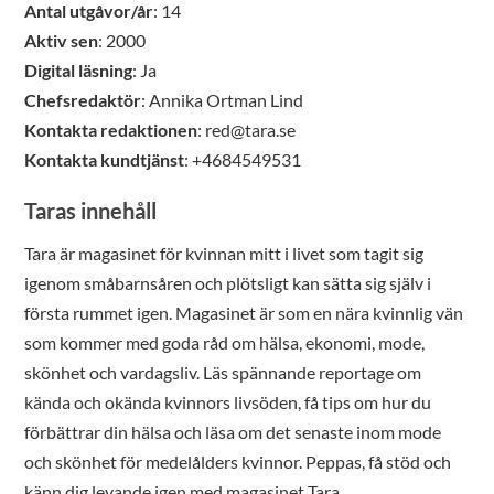
Antal utgåvor/år
: 14
Aktiv sen
: 2000
Digital läsning
: Ja
Chefsredaktör
: Annika Ortman Lind
Kontakta redaktionen
: red@tara.se
Kontakta kundtjänst
: +4684549531
Taras innehåll
Tara är magasinet för kvinnan mitt i livet som tagit sig
igenom småbarnsåren och plötsligt kan sätta sig själv i
första rummet igen. Magasinet är som en nära kvinnlig vän
som kommer med goda råd om hälsa, ekonomi, mode,
skönhet och vardagsliv. Läs spännande reportage om
kända och okända kvinnors livsöden, få tips om hur du
förbättrar din hälsa och läsa om det senaste inom mode
och skönhet för medelålders kvinnor. Peppas, få stöd och
känn dig levande igen med magasinet Tara.