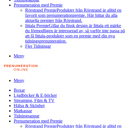
Prenumeration med Premie
Rörstrand Premie
Produkter från Rörstrand är alltid en
favorit som prenumerationpremie. Här hittar du alla
aktuella premier från Rörstrand.
Iittala Premie
Gillar du finsk design är Iittala ett märke
du förmodligen är intresserad av, så varför inte passa på
att få Iittala-produkter som en premie med din nya
tidningsprenumeration.
Fler Tidningar
Meny
Meny
Boxar
Ljudböcker & E-böcker
Streaming, Film & TV
Hälsa & Skönhet
Matkassar
Tidningsappar
Prenumeration med Premie
Rörstrand Premie
Produkter från Rörstrand är alltid en