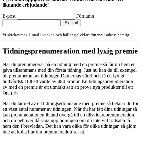
liknande erbjudande!
E-post
Förnamn
Vi skickar max 1 mail i veckan och håller självklart din mail-adress hemlig.
Tidningsprenumeration med lyxig premie
När du prenumererar på en tidning med en premie så får du hem en
gåva tillsammans med din första tidning. Just nu kan du till exempel
bli prenumerant av tidningen Damernas värld och få ett lyxigt
hudvårdskit till ett värde av 480 kronor. En tidningsprenumeration
av med en premie är ett utmärkt sätt att prova nya produkter till ett
lågt pris.
När du tar del av ett tidningserbjudande med premie så betalar du för
ett visst antal nummer av tidningen. När du har fått dina tidningar så
kan prenumerationen ibland övergå till en tillsvidareprenumeration,
och du behöver då säga upp tidningen om du inte vill fortsätta få
hem den i brevlådan. Det kan vara olika för olika tidningar, så glöm
inte att kolla hur din prenumeration ser ut.