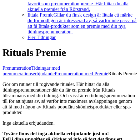
favorit som prenumerationpremie. Här hittar du alla
aktuella premier från Rörstrand.
Iittala Premie
Gillar du finsk design är Iittala ett märke
du förmodligen är intresserad av, så varför inte passa på
att få Iittala-produkter som en premie med din nya
tidningsprenumeration.
Fler Tidningar
Rituals Premie
Prenumeration
Tidningar med
prenumerationserbjudande
Prenumeration med Premie
Rituals Premie
Gör om rutiner till rogivande ritualer. Här hittar du alla
tidningsprenumerationer där du får en premie från Rituals
tillsammans med din tidning. Och visst är en tidningsprenumeration
till för att njutas av, så varför inte maximera avslappningen genom
att få med någon av Rituals populära skönhetsprodukter eller spa-
produkter.
Inga aktuella erbjudanden.
Tyvärr finns det inga aktuella erbjudande just nu!
Fyll i dina uppgifter så skickar vi info så fort det finns ett