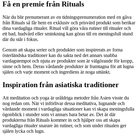
Få en premie från Rituals
När du blir prenumerant av en tidningsprenumeration med en gåva
från Rituals så får hem en exklusiv och prisvärd produkt som berikar
dina vardagliga ritualer. Ritual vill göra våra rutiner till ritualer och
ett bad, hudvård eller sminkning kan göras till en meningsfull stund
där du står i fokus.
Genom att skapa serier och produkter som inspirerats av forna
österländska traditioner kan du sakta ned det annars snabba
vardagstempot och njuta av produkter som är välgörande för kropp,
sinne och hem. Deras vårdande produkter är framtagna för att lugna
själen och varje moment och ingrediens är noga uttänkt.
Inspiration från asiatiska traditioner
Att meditation och yoga är uråldriga metoder från Asien visste du
nog redan om. När vi införlivar dessa meditativa, lugnande och
vårdande moment i vardagliga situationer kan vi skapa meningsfulla
ögonblick i stunder som vi annars bara betar av. Det är där
produkterna från Rituals kommer in och hjälper oss att skapa
vardagliga ritualer snarare än rutiner, och som under ritualen ger
själen lycka och lugn.