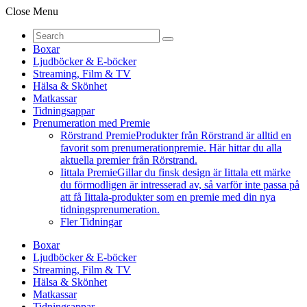
Close Menu
Boxar
Ljudböcker & E-böcker
Streaming, Film & TV
Hälsa & Skönhet
Matkassar
Tidningsappar
Prenumeration med Premie
Rörstrand Premie
Produkter från Rörstrand är alltid en
favorit som prenumerationpremie. Här hittar du alla
aktuella premier från Rörstrand.
Iittala Premie
Gillar du finsk design är Iittala ett märke
du förmodligen är intresserad av, så varför inte passa på
att få Iittala-produkter som en premie med din nya
tidningsprenumeration.
Fler Tidningar
Boxar
Ljudböcker & E-böcker
Streaming, Film & TV
Hälsa & Skönhet
Matkassar
Tidningsappar