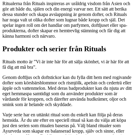
Ritualerna från Rituals inspireras av uråldrig visdom från Asien och
gör att både du, själen och din energi varvar ner. Ett sätt att berika
dessa stunder och skapa avslappning är genom dofter, och Rituals
har noga valt ut olika dofter som lugnar både kropp och själ. Det
spelar ingen roll om det handlar om parfymen, doftljuset eller spa-
produkterna, dofter skapar en hemtrevlig stämning och får dig att
känna harmoni och närvaro.
Produkter och serier från Rituals
Rituals motto är ”Vi är inte här för att sälja skönhet, vi är här för att
få dig att må bra”.
Genom doftljus och doftstickor kan du fylla ditt hem med rogivande
dofter som körsbärsblommor och rismjölk, apelsin och cederträ eller
äpple och vattenmelon. Med deras badprodukter kan du njuta av ditt
eget hemmaspa samtidigt som du använder produkter som är
vårdande för kroppen, och därefter använda hudkrämer, oljor och
smink som är helande och skyddade.
Varje serie har en uttänkt ritual som du enkelt kan följa på deras
hemsida. Är du ute efter en speciell ritual så kan du välja att köpa
just den serien som ritualen baseras på. Välj bland ritualer som
Ayurveda som skapar en balanserad kropp, själv och sinne, eller