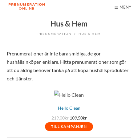
MENY
Hus & Hem
PRENUMERATION
HUS & HEM
Prenumerationer är inte bara smidiga, de gör
hushållsinköpen enklare. Hitta prenumerationer som gör
att du aldrig behöver tänka på att köpa hushållsprodukter
och tjänster.
Hello Clean
Det
Det
219,00
kr
109,50
kr
ursprungliga
nuvarande
priset
priset
TILL KAMPANJEN
var:
är:
219,00kr.
109,50kr.