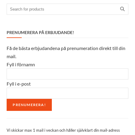
Search
for:
PRENUMERERA PÅ ERBJUDANDE!
Få de bästa erbjudandena på prenumeration direkt till din
mail.
Fyll i förnamn
Fyll i e-post
Vi skickar max 1 mail i veckan och håller självklart din mail-adress