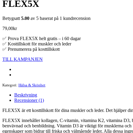
FLEX5X
Betygsatt
5.00
av 5 baserat på
1
kundrecension
79,00
kr
✅ Prova FLEX5X helt gratis – i 60 dagar
✅ Kosttillskott för muskler och leder
✅ Prenumerera på kosttillskott
TILL KAMPANJEN
Kategori:
Hälsa & Skönhet
Beskrivning
Recensioner (1)
FLEX5X är ett kosttillskott för dina muskler och leder. Det hjälper dina
FLEX5X innehåller kollagen, C-vitamin, vitamina K2, vitamina D3, bosw
benvävnad och benbildning. Vitamin D3 är viktigt för musklerna och bi
egenskaper som bidrar till friska och välmående leder. Alla dessa ingre