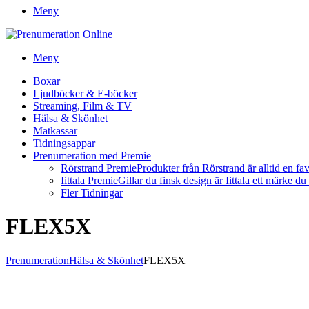
Meny
Meny
Boxar
Ljudböcker & E-böcker
Streaming, Film & TV
Hälsa & Skönhet
Matkassar
Tidningsappar
Prenumeration med Premie
Rörstrand Premie
Produkter från Rörstrand är alltid en fa
Iittala Premie
Gillar du finsk design är Iittala ett märke d
Fler Tidningar
FLEX5X
Prenumeration
Hälsa & Skönhet
FLEX5X