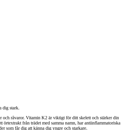
a dig stark.
ch råvaror. Vitamin K2 är viktigt för ditt skelett och stärker din
ett örtextrakt från trädet med samma namn, har antiinflammatoriska
eder som får dig att känna dig yngre och starkare.