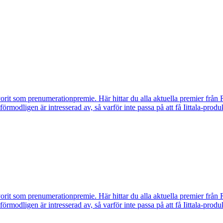
vorit som prenumerationpremie. Här hittar du alla aktuella premier från 
u förmodligen är intresserad av, så varför inte passa på att få Iittala-p
vorit som prenumerationpremie. Här hittar du alla aktuella premier från 
u förmodligen är intresserad av, så varför inte passa på att få Iittala-p