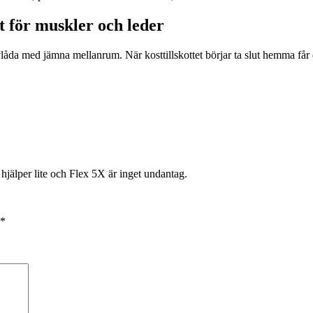
 för muskler och leder
vlåda med jämna mellanrum. När kosttillskottet börjar ta slut hemma få
ta hjälper lite och Flex 5X är inget undantag.
*