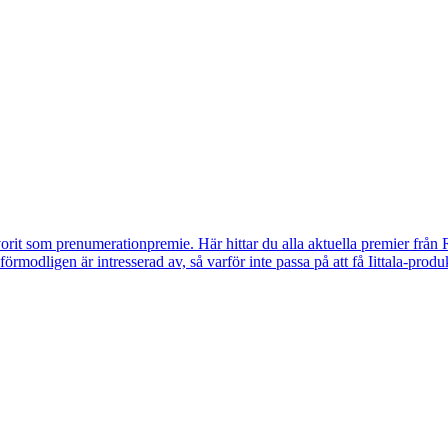
vorit som prenumerationpremie. Här hittar du alla aktuella premier från 
u förmodligen är intresserad av, så varför inte passa på att få Iittala-p