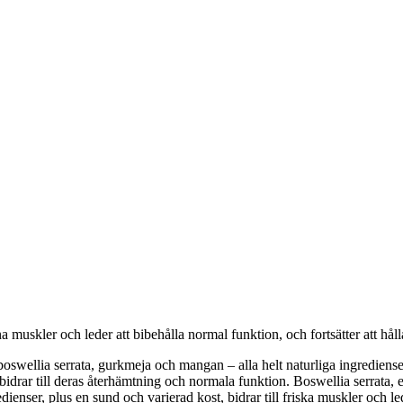
 muskler och leder att bibehålla normal funktion, och fortsätter att håll
ellia serrata, gurkmeja och mangan – alla helt naturliga ingredienser o
drar till deras återhämtning och normala funktion. Boswellia serrata, 
dienser, plus en sund och varierad kost, bidrar till friska muskler och l