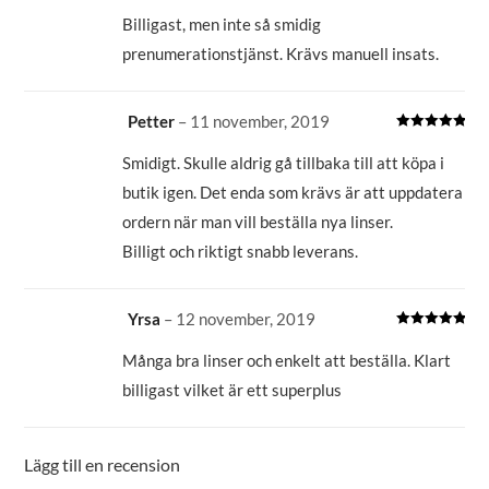
Betygsatt
5
av 5
Billigast, men inte så smidig
prenumerationstjänst. Krävs manuell insats.
Petter
–
11 november, 2019
Betygsatt
5
av 5
Smidigt. Skulle aldrig gå tillbaka till att köpa i
butik igen. Det enda som krävs är att uppdatera
ordern när man vill beställa nya linser.
Billigt och riktigt snabb leverans.
Yrsa
–
12 november, 2019
Betygsatt
5
av 5
Många bra linser och enkelt att beställa. Klart
billigast vilket är ett superplus
Lägg till en recension