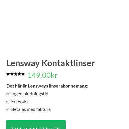
Lensway Kontaktlinser
149,00
kr
Betygsatt
3
5.00
av 5
Det här är Lensways linserabonnemang
:
baserat på
kundrecensioner
✅ Ingen bindningstid
✅ Fri Frakt
✅ Betalas med faktura