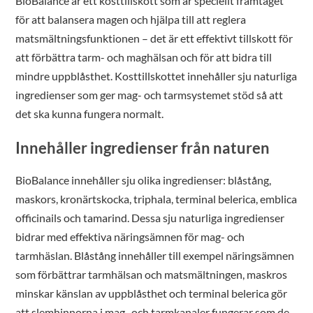
BioBalance är ett kosttillskott som är speciellt framtaget
för att balansera magen och hjälpa till att reglera
matsmältningsfunktionen – det är ett effektivt tillskott för
att förbättra tarm- och maghälsan och för att bidra till
mindre uppblåsthet. Kosttillskottet innehåller sju naturliga
ingredienser som ger mag- och tarmsystemet stöd så att
det ska kunna fungera normalt.
Innehåller ingredienser från naturen
BioBalance innehåller sju olika ingredienser: blåstång,
maskors, kronärtskocka, triphala, terminal belerica, emblica
officinails och tamarind. Dessa sju naturliga ingredienser
bidrar med effektiva näringsämnen för mag- och
tarmhäslan. Blåstång innehåller till exempel näringsämnen
som förbättrar tarmhälsan och matsmältningen, maskros
minskar känslan av uppblåsthet och terminal belerica gör
att slemhinnorna i mag- och tarmkanaler fungerar som de