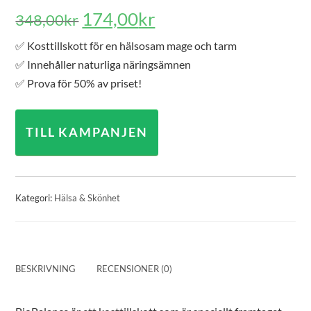
Det
Det
174,00
kr
348,00
kr
ursprungliga
nuvarande
✅ Kosttillskott för en hälsosam mage och tarm
priset
priset
✅ Innehåller naturliga näringsämnen
var:
är:
✅ Prova för 50% av priset!
348,00kr.
174,00kr.
TILL KAMPANJEN
Kategori:
Hälsa & Skönhet
BESKRIVNING
RECENSIONER (0)