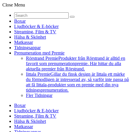
Close Menu
Boxar
Ljudböcker & E-böcker
Streaming, Film & TV
Hälsa & Skönhet
Matkassar
Tidningsappar
Prenumeration med Premie
Rörstrand Premie
Produkter från Rörstrand är alltid en
favorit som prenumerationpremie. Här hittar du alla
aktuella premier från Rörstrand.
Iittala Premie
Gillar du finsk design är Iittala ett märke
du förmodligen är intresserad av, så varför inte passa på
att få Iittala-produkter som en premie med din nya
tidningsprenumeration.
Fler Tidningar
Boxar
Ljudböcker & E-böcker
Streaming, Film & TV
Hälsa & Skönhet
Matkassar
Tidningsappar