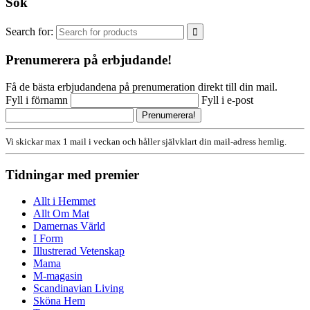
Sök
Search for:
Prenumerera på erbjudande!
Få de bästa erbjudandena på prenumeration direkt till din mail.
Fyll i förnamn
Fyll i e-post
Vi skickar max 1 mail i veckan och håller självklart din mail-adress hemlig.
Tidningar med premier
Allt i Hemmet
Allt Om Mat
Damernas Värld
I Form
Illustrerad Vetenskap
Mama
M-magasin
Scandinavian Living
Sköna Hem