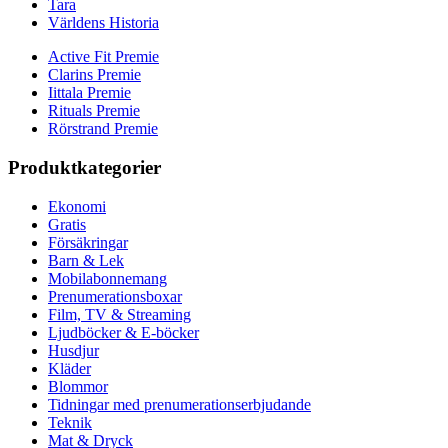
Tara
Världens Historia
Active Fit Premie
Clarins Premie
Iittala Premie
Rituals Premie
Rörstrand Premie
Produktkategorier
Ekonomi
Gratis
Försäkringar
Barn & Lek
Mobilabonnemang
Prenumerationsboxar
Film, TV & Streaming
Ljudböcker & E-böcker
Husdjur
Kläder
Blommor
Tidningar med prenumerationserbjudande
Teknik
Mat & Dryck