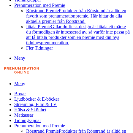
Prenumeration med Premie
Rörstrand Premie
Produkter från Rörstrand är alltid en
favorit som prenumerationpremie. Här hittar du alla
aktuella premier från Rörstrand.
Iittala Premie
Gillar du finsk design är Iittala ett märke
du förmodligen är intresserad av, så varför inte passa på
att få Iittala-produkter som en premie med din nya
tidningsprenumeration.
Fler Tidningar
Meny
Meny
Boxar
Ljudböcker & E-böcker
Streaming, Film & TV
Hälsa & Skönhet
Matkassar
Tidningsappar
Prenumeration med Premie
Rörstrand Premie
Produkter från Rörstrand är alltid en