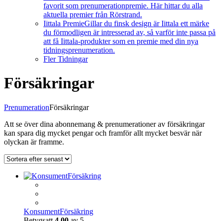
favorit som prenumerationpremie. Här hittar du alla
aktuella premier från Rörstrand.
Iittala Premie
Gillar du finsk design är Iittala ett märke
du förmodligen är intresserad av, så varför inte passa på
att få Iittala-produkter som en premie med din nya
tidningsprenumeration.
Fler Tidningar
Försäkringar
Prenumeration
Försäkringar
Att se över dina abonnemang & prenumerationer av försäkringar
kan spara dig mycket pengar och framför allt mycket besvär när
olyckan är framme.
KonsumentFörsäkring
Betygsatt
4.00
av 5