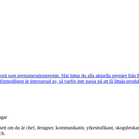
vorit som prenumerationpremie. Här hittar du alla aktuella premier från 
u förmodligen är intresserad av, så varför inte passa på att få Iittala-p
ngar
t om du är chef, designer, kommunikatör, yrkestrafikant, skogsbrukare, 
ch.