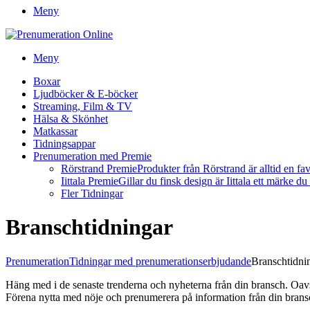
Meny
Meny
Boxar
Ljudböcker & E-böcker
Streaming, Film & TV
Hälsa & Skönhet
Matkassar
Tidningsappar
Prenumeration med Premie
Rörstrand Premie
Produkter från Rörstrand är alltid en fa
Iittala Premie
Gillar du finsk design är Iittala ett märke d
Fler Tidningar
Branschtidningar
Prenumeration
Tidningar med prenumerationserbjudande
Branschtidni
Häng med i de senaste trenderna och nyheterna från din bransch. Oavset
Förena nytta med nöje och prenumerera på information från din brans