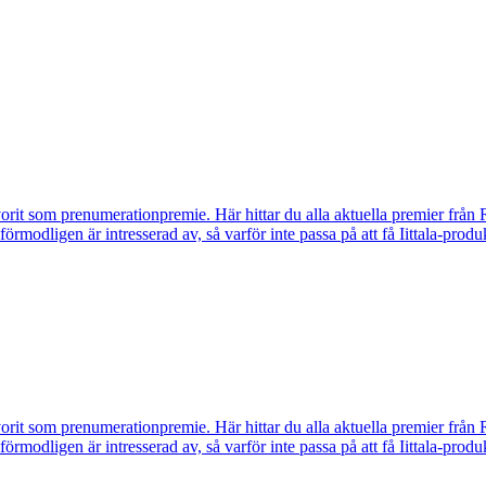
vorit som prenumerationpremie. Här hittar du alla aktuella premier från 
u förmodligen är intresserad av, så varför inte passa på att få Iittala-p
vorit som prenumerationpremie. Här hittar du alla aktuella premier från 
u förmodligen är intresserad av, så varför inte passa på att få Iittala-p