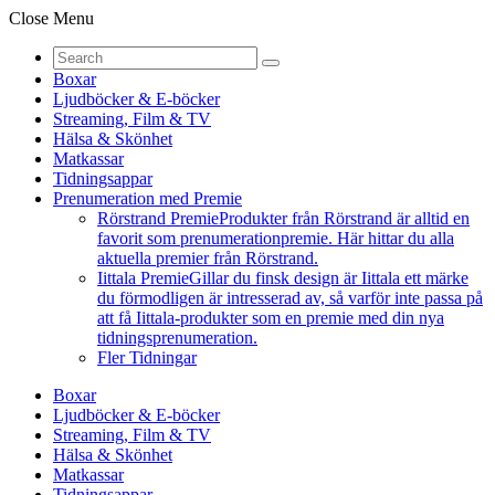
Close Menu
Boxar
Ljudböcker & E-böcker
Streaming, Film & TV
Hälsa & Skönhet
Matkassar
Tidningsappar
Prenumeration med Premie
Rörstrand Premie
Produkter från Rörstrand är alltid en
favorit som prenumerationpremie. Här hittar du alla
aktuella premier från Rörstrand.
Iittala Premie
Gillar du finsk design är Iittala ett märke
du förmodligen är intresserad av, så varför inte passa på
att få Iittala-produkter som en premie med din nya
tidningsprenumeration.
Fler Tidningar
Boxar
Ljudböcker & E-böcker
Streaming, Film & TV
Hälsa & Skönhet
Matkassar
Tidningsappar