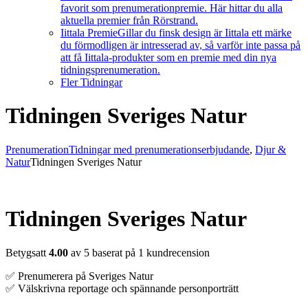
favorit som prenumerationpremie. Här hittar du alla
aktuella premier från Rörstrand.
Iittala Premie
Gillar du finsk design är Iittala ett märke
du förmodligen är intresserad av, så varför inte passa på
att få Iittala-produkter som en premie med din nya
tidningsprenumeration.
Fler Tidningar
Tidningen Sveriges Natur
Prenumeration
Tidningar med prenumerationserbjudande
,
Djur &
Natur
Tidningen Sveriges Natur
Tidningen Sveriges Natur
Betygsatt
4.00
av 5 baserat på
1
kundrecension
✅ Prenumerera på Sveriges Natur
✅ Välskrivna reportage och spännande personporträtt