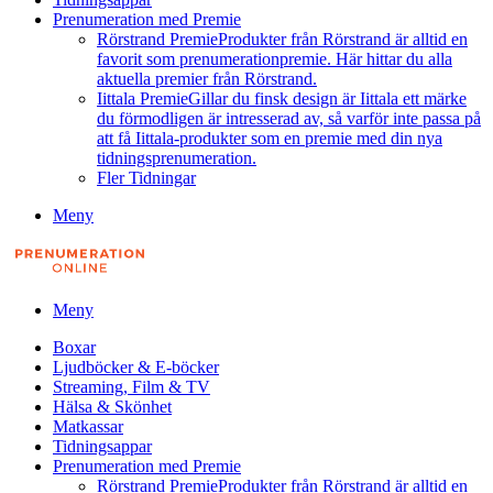
Prenumeration med Premie
Rörstrand Premie
Produkter från Rörstrand är alltid en
favorit som prenumerationpremie. Här hittar du alla
aktuella premier från Rörstrand.
Iittala Premie
Gillar du finsk design är Iittala ett märke
du förmodligen är intresserad av, så varför inte passa på
att få Iittala-produkter som en premie med din nya
tidningsprenumeration.
Fler Tidningar
Meny
Meny
Boxar
Ljudböcker & E-böcker
Streaming, Film & TV
Hälsa & Skönhet
Matkassar
Tidningsappar
Prenumeration med Premie
Rörstrand Premie
Produkter från Rörstrand är alltid en