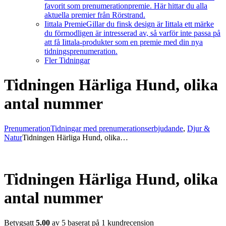
favorit som prenumerationpremie. Här hittar du alla
aktuella premier från Rörstrand.
Iittala Premie
Gillar du finsk design är Iittala ett märke
du förmodligen är intresserad av, så varför inte passa på
att få Iittala-produkter som en premie med din nya
tidningsprenumeration.
Fler Tidningar
Tidningen Härliga Hund, olika
antal nummer
Prenumeration
Tidningar med prenumerationserbjudande
,
Djur &
Natur
Tidningen Härliga Hund, olika…
Tidningen Härliga Hund, olika
antal nummer
Betygsatt
5.00
av 5 baserat på
1
kundrecension