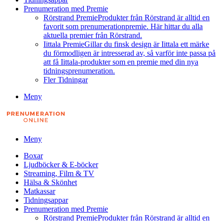
Prenumeration med Premie
Rörstrand Premie
Produkter från Rörstrand är alltid en
favorit som prenumerationpremie. Här hittar du alla
aktuella premier från Rörstrand.
Iittala Premie
Gillar du finsk design är Iittala ett märke
du förmodligen är intresserad av, så varför inte passa på
att få Iittala-produkter som en premie med din nya
tidningsprenumeration.
Fler Tidningar
Meny
Meny
Boxar
Ljudböcker & E-böcker
Streaming, Film & TV
Hälsa & Skönhet
Matkassar
Tidningsappar
Prenumeration med Premie
Rörstrand Premie
Produkter från Rörstrand är alltid en