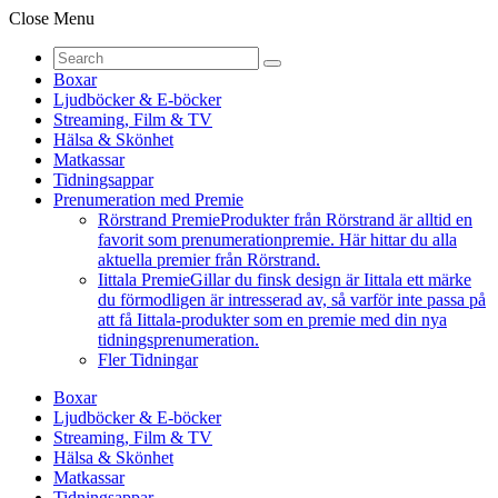
Close Menu
Boxar
Ljudböcker & E-böcker
Streaming, Film & TV
Hälsa & Skönhet
Matkassar
Tidningsappar
Prenumeration med Premie
Rörstrand Premie
Produkter från Rörstrand är alltid en
favorit som prenumerationpremie. Här hittar du alla
aktuella premier från Rörstrand.
Iittala Premie
Gillar du finsk design är Iittala ett märke
du förmodligen är intresserad av, så varför inte passa på
att få Iittala-produkter som en premie med din nya
tidningsprenumeration.
Fler Tidningar
Boxar
Ljudböcker & E-böcker
Streaming, Film & TV
Hälsa & Skönhet
Matkassar
Tidningsappar