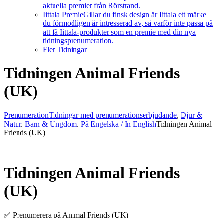
aktuella premier från Rörstrand.
Iittala Premie
Gillar du finsk design är Iittala ett märke
du förmodligen är intresserad av, så varför inte passa på
att få Iittala-produkter som en premie med din nya
tidningsprenumeration.
Fler Tidningar
Tidningen Animal Friends
(UK)
Prenumeration
Tidningar med prenumerationserbjudande
,
Djur &
Natur
,
Barn & Ungdom
,
På Engelska / In English
Tidningen Animal
Friends (UK)
Tidningen Animal Friends
(UK)
✅ Prenumerera på Animal Friends (UK)