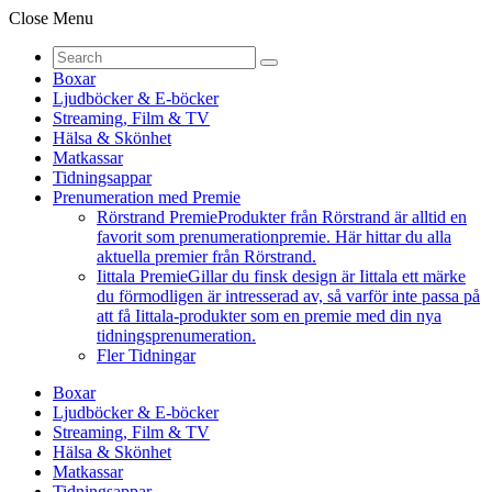
Close Menu
Boxar
Ljudböcker & E-böcker
Streaming, Film & TV
Hälsa & Skönhet
Matkassar
Tidningsappar
Prenumeration med Premie
Rörstrand Premie
Produkter från Rörstrand är alltid en
favorit som prenumerationpremie. Här hittar du alla
aktuella premier från Rörstrand.
Iittala Premie
Gillar du finsk design är Iittala ett märke
du förmodligen är intresserad av, så varför inte passa på
att få Iittala-produkter som en premie med din nya
tidningsprenumeration.
Fler Tidningar
Boxar
Ljudböcker & E-böcker
Streaming, Film & TV
Hälsa & Skönhet
Matkassar
Tidningsappar