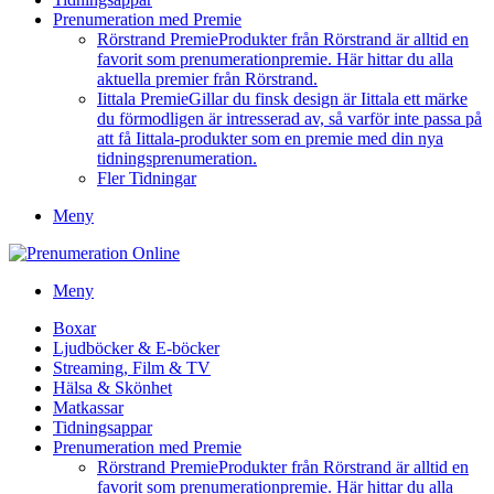
Prenumeration med Premie
Rörstrand Premie
Produkter från Rörstrand är alltid en
favorit som prenumerationpremie. Här hittar du alla
aktuella premier från Rörstrand.
Iittala Premie
Gillar du finsk design är Iittala ett märke
du förmodligen är intresserad av, så varför inte passa på
att få Iittala-produkter som en premie med din nya
tidningsprenumeration.
Fler Tidningar
Meny
Meny
Boxar
Ljudböcker & E-böcker
Streaming, Film & TV
Hälsa & Skönhet
Matkassar
Tidningsappar
Prenumeration med Premie
Rörstrand Premie
Produkter från Rörstrand är alltid en
favorit som prenumerationpremie. Här hittar du alla