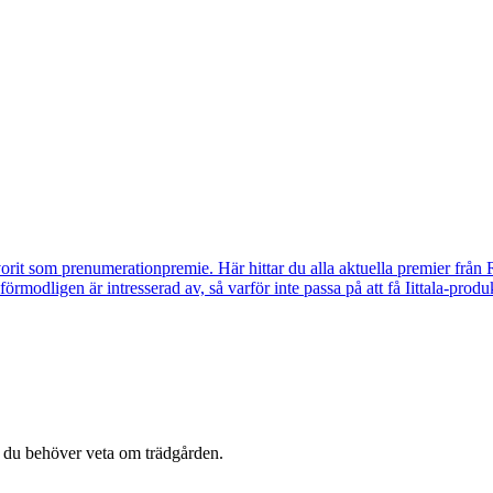
vorit som prenumerationpremie. Här hittar du alla aktuella premier från 
u förmodligen är intresserad av, så varför inte passa på att få Iittala-p
t du behöver veta om trädgården.