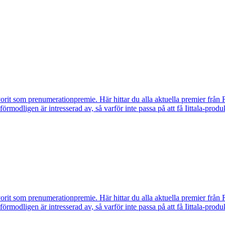
vorit som prenumerationpremie. Här hittar du alla aktuella premier från 
u förmodligen är intresserad av, så varför inte passa på att få Iittala-p
vorit som prenumerationpremie. Här hittar du alla aktuella premier från 
u förmodligen är intresserad av, så varför inte passa på att få Iittala-p