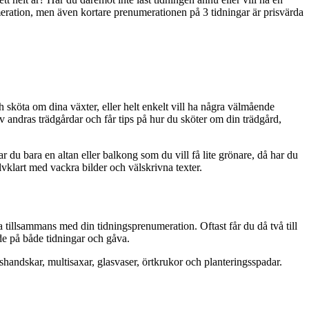
meration, men även kortare prenumerationen på 3 tidningar är prisvärda
h sköta om dina växter, eller helt enkelt vill ha några välmående
v andras trädgårdar och får tips på hur du sköter om din trädgård,
r du bara en altan eller balkong som du vill få lite grönare, då har du
lvklart med vackra bilder och välskrivna texter.
 tillsammans med din tidningsprenumeration. Oftast får du då två till
de på både tidningar och gåva.
handskar, multisaxar, glasvaser, örtkrukor och planteringsspadar.