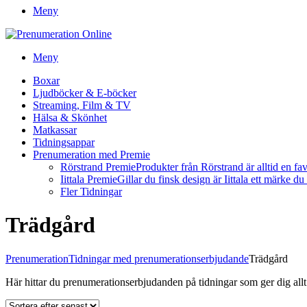
Meny
Meny
Boxar
Ljudböcker & E-böcker
Streaming, Film & TV
Hälsa & Skönhet
Matkassar
Tidningsappar
Prenumeration med Premie
Rörstrand Premie
Produkter från Rörstrand är alltid en fa
Iittala Premie
Gillar du finsk design är Iittala ett märke d
Fler Tidningar
Trädgård
Prenumeration
Tidningar med prenumerationserbjudande
Trädgård
Här hittar du prenumerationserbjudanden på tidningar som ger dig all