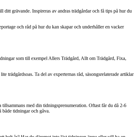
 ditt grävande. Inspireras av andras trädgårdar och få tips på hur du
reportage och råd på hur du kan skapar och underhåller en vacker
tidningar som till exempel Allers Trädgård, Allt om Trädgård, Fixa,
ite trädgårdsoas. Ta del av experternas råd, säsongsrelaterade artiklar
va tillsammans med din tidningsprenumeration. Oftast får du då 2-6
å både tidningar och gåva.
tt helt år? Har du däremot inte läst tidningen ännu eller vill ha en