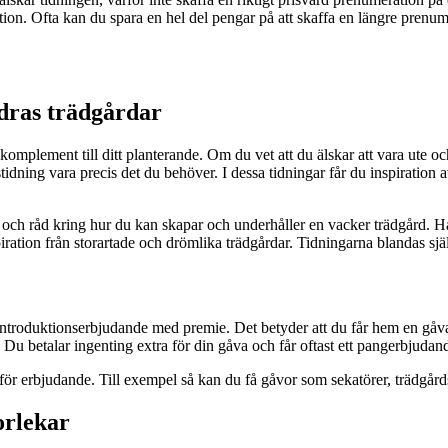
ation. Ofta kan du spara en hel del pengar på att skaffa en längre prenu
ndras trädgårdar
omplement till ditt planterande. Om du vet att du älskar att vara ute oc
dning vara precis det du behöver. I dessa tidningar får du inspiration a
e och råd kring hur du kan skapar och underhåller en vacker trädgård. Ha
iration från storartade och drömlika trädgårdar. Tidningarna blandas sjä
 introduktionserbjudande med premie. Det betyder att du får hem en gåva
 Du betalar ingenting extra för din gåva och får oftast ett pangerbjudan
r erbjudande. Till exempel så kan du få gåvor som sekatörer, trädgårds
orlekar