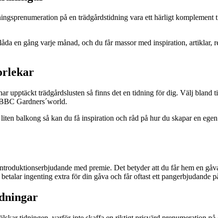
ngsprenumeration på en trädgårdstidning vara ett härligt komplement till
åda en gång varje månad, och du får massor med inspiration, artiklar, 
orlekar
ar upptäckt trädgårdslusten så finns det en tidning för dig. Välj bland 
ler BBC Gardners´world.
iten balkong så kan du få inspiration och råd på hur du skapar en egen l
t introduktionserbjudande med premie. Det betyder att du får hem en gå
betalar ingenting extra för din gåva och får oftast ett pangerbjudande p
dningar
lskar tidningen, varför inte skaffa en riktigt prisvärd prenumeration på e