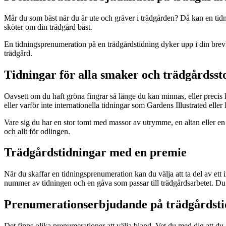
Mår du som bäst när du är ute och gräver i trädgården? Då kan en tidni
sköter om din trädgård bäst.
En tidningsprenumeration på en trädgårdstidning dyker upp i din brevl
trädgård.
Tidningar för alla smaker och trädgårdsst
Oavsett om du haft gröna fingrar så länge du kan minnas, eller precis h
eller varför inte internationella tidningar som Gardens Illustrated el
Vare sig du har en stor tomt med massor av utrymme, en altan eller en l
och allt för odlingen.
Trädgårdstidningar med en premie
När du skaffar en tidningsprenumeration kan du välja att ta del av et
nummer av tidningen och en gåva som passar till trädgårdsarbetet. Du 
Prenumerationserbjudande på trädgårdsti
Det finns olika prenumerationer att välja bland. Vet du med dig att du ä