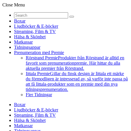
Close Menu
Boxar
Ljudböcker & E-böcker
Streaming, Film & TV
Hälsa & Skönhet
Matkassar
Tidningsappar
Prenumeration med Premie
Rörstrand Premie
Produkter från Rörstrand är alltid en
favorit som prenumerationpremie. Här hittar du alla
aktuella premier från Rörstrand.
Iittala Premie
Gillar du finsk design är Iittala ett märke
du förmodligen är intresserad av, så varför inte passa på
att få Iittala-produkter som en premie med din nya
tidningsprenumeration.
Fler Tidningar
Boxar
Ljudböcker & E-böcker
Streaming, Film & TV
Hälsa & Skönhet
Matkassar
Tidningsappar