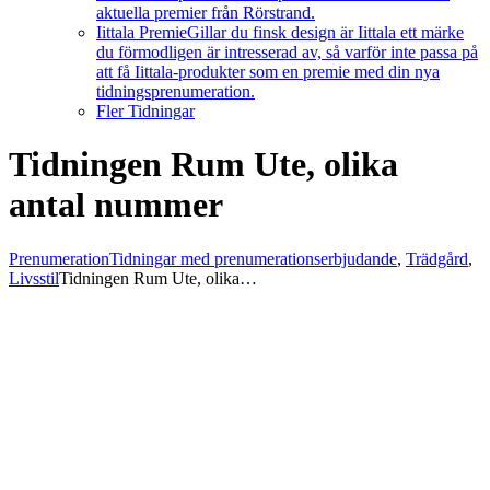
aktuella premier från Rörstrand.
Iittala Premie
Gillar du finsk design är Iittala ett märke
du förmodligen är intresserad av, så varför inte passa på
att få Iittala-produkter som en premie med din nya
tidningsprenumeration.
Fler Tidningar
Tidningen Rum Ute, olika
antal nummer
Prenumeration
Tidningar med prenumerationserbjudande
,
Trädgård
,
Livsstil
Tidningen Rum Ute, olika…