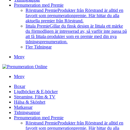
Prenumeration med Premie
Rörstrand Premie
Produkter från Rörstrand är alltid en
favorit som prenumerationpremie. Här hittar du alla
aktuella premier från Rörstrand.
Iittala Premie
Gillar du finsk design är Iittala ett märke
du förmodligen är intresserad av, så varför inte passa på
att få Iittala-produkter som en premie med din nya
tidningsprenumeration.
Fler Tidningar
Meny
Meny
Boxar
Ljudböcker & E-böcker
Streaming, Film & TV
Hälsa & Skönhet
Matkassar
Tidningsappar
Prenumeration med Premie
Rörstrand Premie
Produkter från Rörstrand är alltid en
favorit som prenumerationpremie. Här hittar du alla