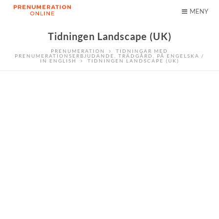
MENY
Tidningen Landscape (UK)
PRENUMERATION
TIDNINGAR MED
PRENUMERATIONSERBJUDANDE
,
TRÄDGÅRD
,
PÅ ENGELSKA /
IN ENGLISH
TIDNINGEN LANDSCAPE (UK)