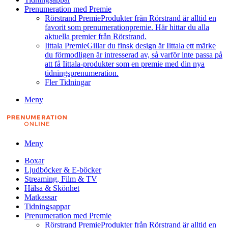
Prenumeration med Premie
Rörstrand Premie
Produkter från Rörstrand är alltid en
favorit som prenumerationpremie. Här hittar du alla
aktuella premier från Rörstrand.
Iittala Premie
Gillar du finsk design är Iittala ett märke
du förmodligen är intresserad av, så varför inte passa på
att få Iittala-produkter som en premie med din nya
tidningsprenumeration.
Fler Tidningar
Meny
Meny
Boxar
Ljudböcker & E-böcker
Streaming, Film & TV
Hälsa & Skönhet
Matkassar
Tidningsappar
Prenumeration med Premie
Rörstrand Premie
Produkter från Rörstrand är alltid en