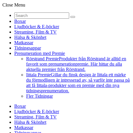
Close Menu
Boxar
Ljudböcker & E-böcker
Streaming, Film & TV
Hälsa & Skönhet
Matkassar
Tidningsappar
Prenumeration med Premie
Rörstrand Premie
Produkter från Rörstrand är alltid en
favorit som prenumerationpremie. Här hittar du alla
aktuella premier från Rörstrand.
Iittala Premie
Gillar du finsk design är Iittala ett märke
du förmodligen är intresserad av, så varför inte passa på
att få Iittala-produkter som en premie med din nya
tidningsprenumeration.
Fler Tidningar
Boxar
Ljudböcker & E-böcker
Streaming, Film & TV
Hälsa & Skönhet
Matkassar
Tidningsappar