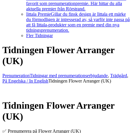
favorit som prenumerationpremie. Här hittar du alla
aktuella premier från Rörstrand.
Iittala Premie
Gillar du finsk design är Iittala ett märke
du förmodligen är intresserad av, så varför inte passa på
att få Iittala-produkter som en premie med din nya
tidningsprenumeration.
Fler Tidningar
Tidningen Flower Arranger
(UK)
Prenumeration
Tidningar med prenumerationserbjudande
,
Trädgård
,
På Engelska / In English
Tidningen Flower Arranger (UK)
Tidningen Flower Arranger
(UK)
✅ Prenumerera på Flower Arranger (UK)