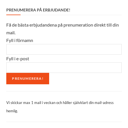
PRENUMERERA PÅ ERBJUDANDE!
Få de bästa erbjudandena på prenumeration direkt till din
mail.
Fyll i förnamn
Fyll i e-post
Vi skickar max 1 mail i veckan och håller självklart din mail-adress
hemlig.