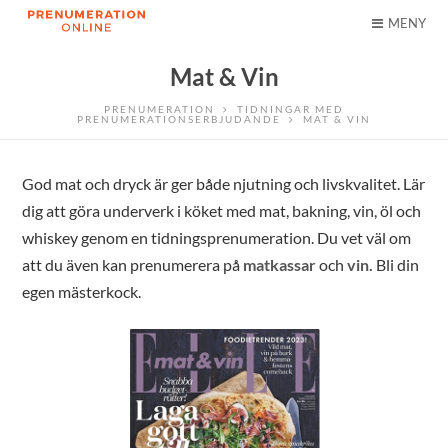
MENY
Mat & Vin
PRENUMERATION
TIDNINGAR MED
PRENUMERATIONSERBJUDANDE
MAT & VIN
God mat och dryck är ger både njutning och livskvalitet. Lär
dig att göra underverk i köket med mat, bakning, vin, öl och
whiskey genom en tidningsprenumeration. Du vet väl om
att du även kan prenumerera på
matkassar
och
vin.
Bli din
egen mästerkock.