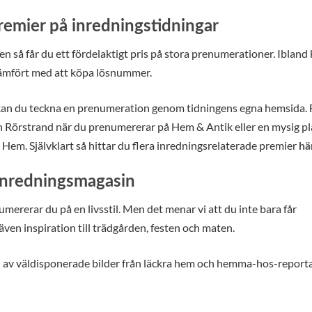
emier på inredningstidningar
 så får du ett fördelaktigt pris på stora prenumerationer. Ibland
 jämfört med att köpa lösnummer.
 kan du teckna en prenumeration genom tidningens egna hemsida. F
ån Rörstrand när du prenumererar på Hem & Antik eller en mysig p
Hem. Självklart så hittar du flera inredningsrelaterade premier
hä
 inredningsmagasin
ererar du på en livsstil. Men det menar vi att du inte bara får
 även inspiration till trädgården, festen och maten.
 del av väldisponerade bilder från läckra hem och hemma-hos-report