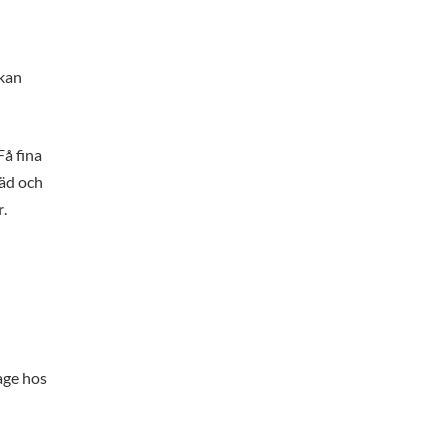
 kan
å fina
läd och
.
r
age hos