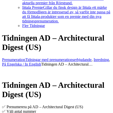
aktuella premier från Rörstrand.
Iittala Premie
Gillar du finsk design är Iittala ett märke
du förmodligen är intresserad av, så varför inte passa på
att få Iittala-produkter som en premie med din nya
tidningsprenumeration.
Fler Tidningar
Tidningen AD – Architectural
Digest (US)
Prenumeration
Tidningar med prenumerationserbjudande
,
Inredning
,
På Engelska / In English
Tidningen AD – Architectural…
Tidningen AD – Architectural
Digest (US)
✅ Prenumerera på AD – Architectural Digest (US)
✅ Välj antal nummer