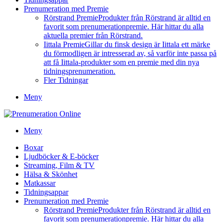
Prenumeration med Premie
Rörstrand Premie
Produkter från Rörstrand är alltid en
favorit som prenumerationpremie. Här hittar du alla
aktuella premier från Rörstrand.
Iittala Premie
Gillar du finsk design är Iittala ett märke
du förmodligen är intresserad av, så varför inte passa på
att få Iittala-produkter som en premie med din nya
tidningsprenumeration.
Fler Tidningar
Meny
Meny
Boxar
Ljudböcker & E-böcker
Streaming, Film & TV
Hälsa & Skönhet
Matkassar
Tidningsappar
Prenumeration med Premie
Rörstrand Premie
Produkter från Rörstrand är alltid en
favorit som prenumerationpremie. Här hittar du alla