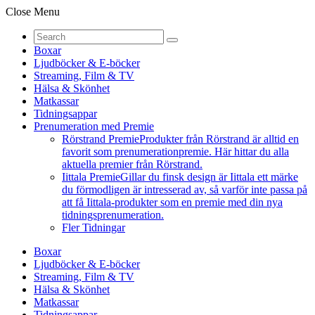
Close Menu
Boxar
Ljudböcker & E-böcker
Streaming, Film & TV
Hälsa & Skönhet
Matkassar
Tidningsappar
Prenumeration med Premie
Rörstrand Premie
Produkter från Rörstrand är alltid en
favorit som prenumerationpremie. Här hittar du alla
aktuella premier från Rörstrand.
Iittala Premie
Gillar du finsk design är Iittala ett märke
du förmodligen är intresserad av, så varför inte passa på
att få Iittala-produkter som en premie med din nya
tidningsprenumeration.
Fler Tidningar
Boxar
Ljudböcker & E-böcker
Streaming, Film & TV
Hälsa & Skönhet
Matkassar
Tidningsappar