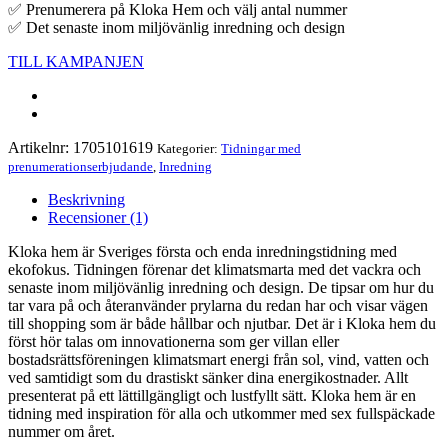
✅ Prenumerera på Kloka Hem och välj antal nummer
✅ Det senaste inom miljövänlig inredning och design
TILL KAMPANJEN
Artikelnr:
1705101619
Kategorier:
Tidningar med
prenumerationserbjudande
,
Inredning
Beskrivning
Recensioner (1)
Kloka hem är Sveriges första och enda inredningstidning med
ekofokus. Tidningen förenar det klimatsmarta med det vackra och
senaste inom miljövänlig inredning och design. De tipsar om hur du
tar vara på och återanvänder prylarna du redan har och visar vägen
till shopping som är både hållbar och njutbar. Det är i Kloka hem du
först hör talas om innovationerna som ger villan eller
bostadsrättsföreningen klimatsmart energi från sol, vind, vatten och
ved samtidigt som du drastiskt sänker dina energikostnader. Allt
presenterat på ett lättillgängligt och lustfyllt sätt. Kloka hem är en
tidning med inspiration för alla och utkommer med sex fullspäckade
nummer om året.