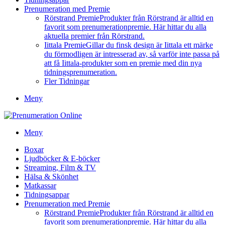
Prenumeration med Premie
Rörstrand Premie
Produkter från Rörstrand är alltid en
favorit som prenumerationpremie. Här hittar du alla
aktuella premier från Rörstrand.
Iittala Premie
Gillar du finsk design är Iittala ett märke
du förmodligen är intresserad av, så varför inte passa på
att få Iittala-produkter som en premie med din nya
tidningsprenumeration.
Fler Tidningar
Meny
Meny
Boxar
Ljudböcker & E-böcker
Streaming, Film & TV
Hälsa & Skönhet
Matkassar
Tidningsappar
Prenumeration med Premie
Rörstrand Premie
Produkter från Rörstrand är alltid en
favorit som prenumerationpremie. Här hittar du alla