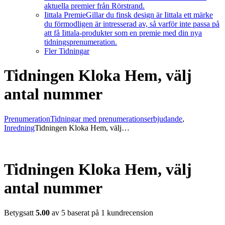
aktuella premier från Rörstrand.
Iittala Premie
Gillar du finsk design är Iittala ett märke
du förmodligen är intresserad av, så varför inte passa på
att få Iittala-produkter som en premie med din nya
tidningsprenumeration.
Fler Tidningar
Tidningen Kloka Hem, välj
antal nummer
Prenumeration
Tidningar med prenumerationserbjudande
,
Inredning
Tidningen Kloka Hem, välj…
Tidningen Kloka Hem, välj
antal nummer
Betygsatt
5.00
av 5 baserat på
1
kundrecension