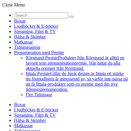
Close Menu
Boxar
Ljudböcker & E-böcker
Streaming, Film & TV
Hälsa & Skönhet
Matkassar
Tidningsappar
Prenumeration med Premie
Rörstrand Premie
Produkter från Rörstrand är alltid en
favorit som prenumerationpremie. Här hittar du alla
aktuella premier från Rörstrand.
Iittala Premie
Gillar du finsk design är Iittala ett märke
du förmodligen är intresserad av, så varför inte passa på
att få Iittala-produkter som en premie med din nya
tidningsprenumeration.
Fler Tidningar
Boxar
Ljudböcker & E-böcker
Streaming, Film & TV
Hälsa & Skönhet
Matkassar
Tidningsappar