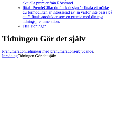
aktuella premier från Rörstrand.
Iittala Premie
Gillar du finsk design är Iittala ett märke
du förmodligen är intresserad av, så varför inte passa på
att få Iittala-produkter som en premie med din nya
tidningsprenumeration.
Fler Tidningar
Tidningen Gör det själv
Prenumeration
Tidningar med prenumerationserbjudande
,
Inredning
Tidningen Gör det själv