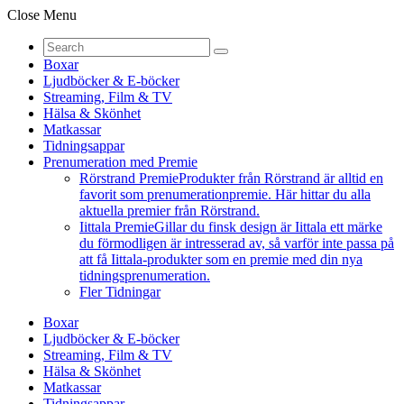
Close Menu
Boxar
Ljudböcker & E-böcker
Streaming, Film & TV
Hälsa & Skönhet
Matkassar
Tidningsappar
Prenumeration med Premie
Rörstrand Premie
Produkter från Rörstrand är alltid en
favorit som prenumerationpremie. Här hittar du alla
aktuella premier från Rörstrand.
Iittala Premie
Gillar du finsk design är Iittala ett märke
du förmodligen är intresserad av, så varför inte passa på
att få Iittala-produkter som en premie med din nya
tidningsprenumeration.
Fler Tidningar
Boxar
Ljudböcker & E-böcker
Streaming, Film & TV
Hälsa & Skönhet
Matkassar
Tidningsappar