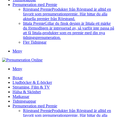
Prenumeration med Premie
Rörstrand Premie
Produkter från Rörstrand är alltid en
favorit som prenumerationpremie. Här hittar du alla
aktuella premier från Rörstrand.
Iittala Premie
Gillar du finsk design är Iittala ett märke
du förmodligen är intresserad av, så varför inte passa på
att få Iittala-produkter som en premie med din nya
tidningsprenumeration.
Fler Tidningar
Meny
Meny
Boxar
Ljudböcker & E-böcker
Streaming, Film & TV
Hälsa & Skönhet
Matkassar
Tidningsappar
Prenumeration med Premie
Rörstrand Premie
Produkter från Rörstrand är alltid en
favorit som prenumerationpremie. Här hittar du alla