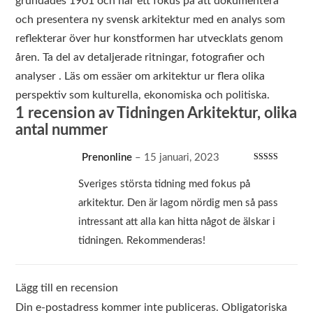
grundades 1901 och har ett fokus på att dokumentera
och presentera ny svensk arkitektur med en analys som
reflekterar över hur konstformen har utvecklats genom
åren. Ta del av detaljerade ritningar, fotografier och
analyser . Läs om essäer om arkitektur ur flera olika
perspektiv som kulturella, ekonomiska och politiska.
1 recension av
Tidningen Arkitektur, olika
antal nummer
Prenonline
–
15 januari, 2023
Betygsatt
5
av 5
Sveriges största tidning med fokus på
arkitektur. Den är lagom nördig men så pass
intressant att alla kan hitta något de älskar i
tidningen. Rekommenderas!
Lägg till en recension
Din e-postadress kommer inte publiceras.
Obligatoriska