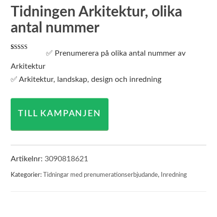
Tidningen Arkitektur, olika
antal nummer
✅ Prenumerera på olika antal nummer av
Betygsatt
1
5.00
av 5
Arkitektur
baserat på
kundrecension
✅ Arkitektur, landskap, design och inredning
TILL KAMPANJEN
Artikelnr:
3090818621
Kategorier:
Tidningar med prenumerationserbjudande
,
Inredning