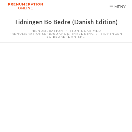
MENY
Tidningen Bo Bedre (Danish Edition)
PRENUMERATION
TIDNINGAR MED
PRENUMERATIONSERBJUDANDE
,
INREDNING
TIDNINGEN
BO BEDRE (DANISH…