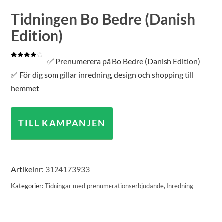
Tidningen Bo Bedre (Danish
Edition)
✅ Prenumerera på Bo Bedre (Danish Edition)
Betygsatt
1
4.00
av 5
✅ För dig som gillar inredning, design och shopping till
baserat
på
hemmet
kundrecension
TILL KAMPANJEN
Artikelnr:
3124173933
Kategorier:
Tidningar med prenumerationserbjudande
,
Inredning