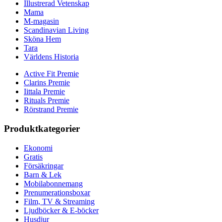
Illustrerad Vetenskap
Mama
M-magasin
Scandinavian Living
Sköna Hem
Tara
Världens Historia
Active Fit Premie
Clarins Premie
Iittala Premie
Rituals Premie
Rörstrand Premie
Produktkategorier
Ekonomi
Gratis
Försäkringar
Barn & Lek
Mobilabonnemang
Prenumerationsboxar
Film, TV & Streaming
Ljudböcker & E-böcker
Husdjur