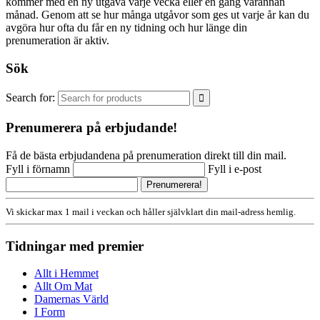
kommer med en ny utgåva varje vecka eller en gång varannan
månad. Genom att se hur många utgåvor som ges ut varje år kan du
avgöra hur ofta du får en ny tidning och hur länge din
prenumeration är aktiv.
Sök
Search for:
Prenumerera på erbjudande!
Få de bästa erbjudandena på prenumeration direkt till din mail.
Fyll i förnamn
Fyll i e-post
Vi skickar max 1 mail i veckan och håller självklart din mail-adress hemlig.
Tidningar med premier
Allt i Hemmet
Allt Om Mat
Damernas Värld
I Form