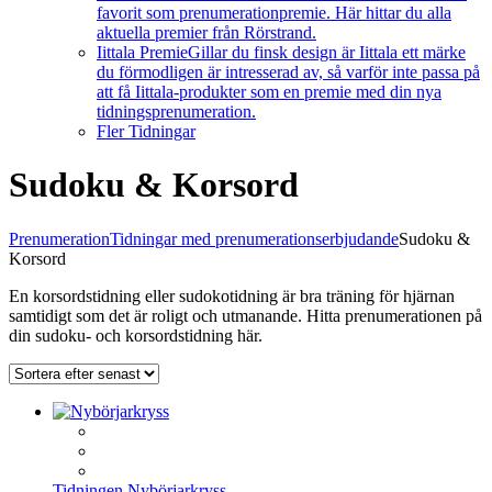
favorit som prenumerationpremie. Här hittar du alla
aktuella premier från Rörstrand.
Iittala Premie
Gillar du finsk design är Iittala ett märke
du förmodligen är intresserad av, så varför inte passa på
att få Iittala-produkter som en premie med din nya
tidningsprenumeration.
Fler Tidningar
Sudoku & Korsord
Prenumeration
Tidningar med prenumerationserbjudande
Sudoku &
Korsord
En korsordstidning eller sudokotidning är bra träning för hjärnan
samtidigt som det är roligt och utmanande. Hitta prenumerationen på
din sudoku- och korsordstidning här.
Tidningen Nybörjarkryss