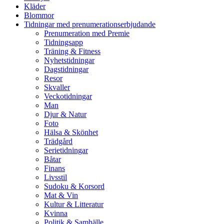
Kläder
Blommor
Tidningar med prenumerationserbjudande
Prenumeration med Premie
Tidningsapp
Träning & Fitness
Nyhetstidningar
Dagstidningar
Resor
Skvaller
Veckotidningar
Man
Djur & Natur
Foto
Hälsa & Skönhet
Trädgård
Serietidningar
Båtar
Finans
Livsstil
Sudoku & Korsord
Mat & Vin
Kultur & Litteratur
Kvinna
Politik & Samhälle