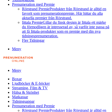
Prenumeration med Premie
Rörstrand Premie
Produkter från Rörstrand är alltid en
favorit som prenumerationpremie. Här hittar du alla
aktuella premier från Rörstrand.
Iittala Premie
Gillar du finsk design är Iittala ett märke
du förmodligen är intresserad av, så varför inte passa på
att få Iittala-produkter som en premie med din nya
tidningsprenumeration.
Fler Tidningar
Meny
Meny
Boxar
Ljudböcker & E-böcker
Streaming, Film & TV
Hälsa & Skönhet
Matkassar
Tidningsappar
Prenumeration med Premie
Rörstrand Premie
Produkter från Rörstrand är alltid en