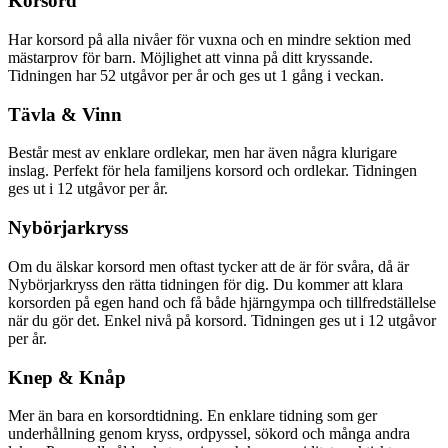
Korsord
Har korsord på alla nivåer för vuxna och en mindre sektion med
mästarprov för barn. Möjlighet att vinna på ditt kryssande.
Tidningen har 52 utgåvor per år och ges ut 1 gång i veckan.
Tävla & Vinn
Består mest av enklare ordlekar, men har även några klurigare
inslag. Perfekt för hela familjens korsord och ordlekar. Tidningen
ges ut i 12 utgåvor per år.
Nybörjarkryss
Om du älskar korsord men oftast tycker att de är för svåra, då är
Nybörjarkryss den rätta tidningen för dig. Du kommer att klara
korsorden på egen hand och få både hjärngympa och tillfredställelse
när du gör det. Enkel nivå på korsord. Tidningen ges ut i 12 utgåvor
per år.
Knep & Knåp
Mer än bara en korsordtidning. En enklare tidning som ger
underhållning genom kryss, ordpyssel, sökord och många andra