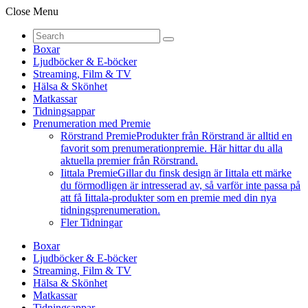
Close Menu
Boxar
Ljudböcker & E-böcker
Streaming, Film & TV
Hälsa & Skönhet
Matkassar
Tidningsappar
Prenumeration med Premie
Rörstrand Premie
Produkter från Rörstrand är alltid en
favorit som prenumerationpremie. Här hittar du alla
aktuella premier från Rörstrand.
Iittala Premie
Gillar du finsk design är Iittala ett märke
du förmodligen är intresserad av, så varför inte passa på
att få Iittala-produkter som en premie med din nya
tidningsprenumeration.
Fler Tidningar
Boxar
Ljudböcker & E-böcker
Streaming, Film & TV
Hälsa & Skönhet
Matkassar
Tidningsappar