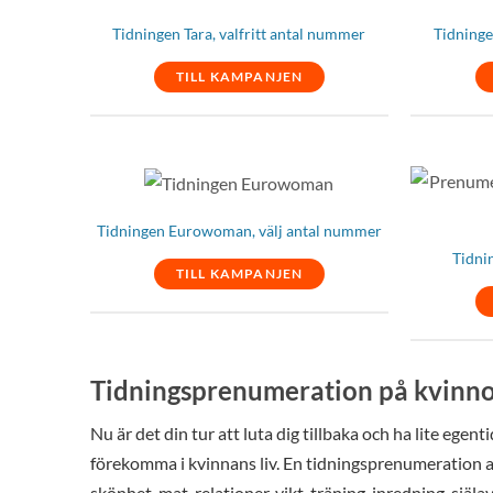
Tidningen Tara, valfritt antal nummer
Tidninge
TILL KAMPANJEN
Tidningen Eurowoman, välj antal nummer
Tidni
TILL KAMPANJEN
Tidningsprenumeration på kvinn
Nu är det din tur att luta dig tillbaka och ha lite ege
förekomma i kvinnans liv. En tidningsprenumeration av
skönhet, mat, relationer, vikt, träning, inredning, själ