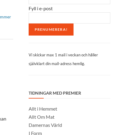
Fyll i e-post
nummer
Vi skickar max 1 mail i veckan och håller
självklart din mail-adress hemlig.
TIDNINGAR MED PREMIER
Allt i Hemmet
Allt Om Mat
 kan
Damernas Värld
I Form