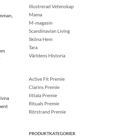
Illustrerad Vetenskap
Mama
amman,
M-magasin
Scandinavian Living
Sköna Hem
Tara
som
Världens Historia
r
Active Fit Premie
Clarins Premie
Iittala Premie
livna
Rituals Premie
uent
Rörstrand Premie
PRODUKTKATEGORIER