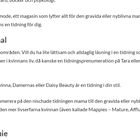
mode, ett magasin som lyfter allt för den gravida eller nyblivna m
s en tidning för dig.
al
områden. Vill du ha lite lättsam och alldaglig läsning i en tidning 
i kvinnans liv, då kanske en tidningsprenumeration på Tara elle
nna, Damernas eller Daisy Beauty är en tidning i din stil.
prenumerera på den nischade tidningen mama till den gravida eller nyb
den mer livserfarna kvinnan (även kallade Mappies – Mature, Affl
mie