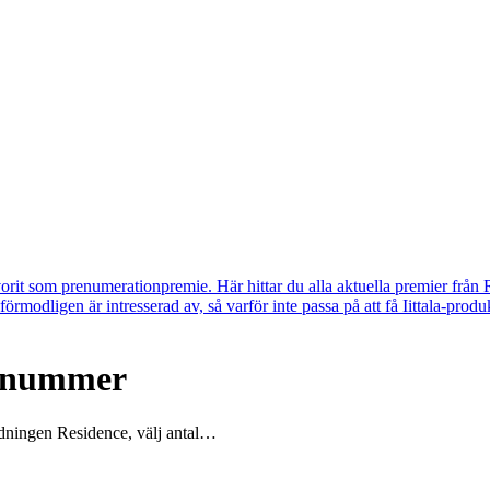
vorit som prenumerationpremie. Här hittar du alla aktuella premier från 
u förmodligen är intresserad av, så varför inte passa på att få Iittala-p
l nummer
dningen Residence, välj antal…