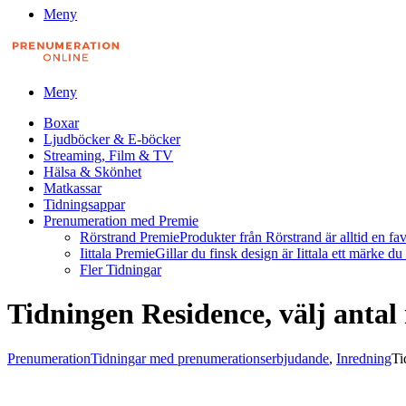
Meny
Meny
Boxar
Ljudböcker & E-böcker
Streaming, Film & TV
Hälsa & Skönhet
Matkassar
Tidningsappar
Prenumeration med Premie
Rörstrand Premie
Produkter från Rörstrand är alltid en fa
Iittala Premie
Gillar du finsk design är Iittala ett märke d
Fler Tidningar
Tidningen Residence, välj anta
Prenumeration
Tidningar med prenumerationserbjudande
,
Inredning
Ti