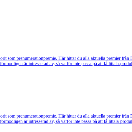
vorit som prenumerationpremie. Här hittar du alla aktuella premier från 
u förmodligen är intresserad av, så varför inte passa på att få Iittala-p
vorit som prenumerationpremie. Här hittar du alla aktuella premier från 
u förmodligen är intresserad av, så varför inte passa på att få Iittala-p