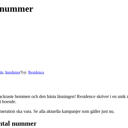
l nummer
de
,
Inredning
Typ:
Residence
 vackraste hemmen och den bästa läsningen! Residence skriver i en uni
t boende.
eration ska vara. Se alla aktuella kampanjer som gäller just nu.
antal nummer