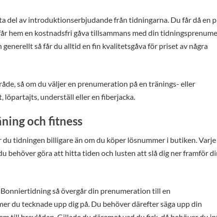
a del av introduktionserbjudande från tidningarna. Du får då en 
 får hem en kostnadsfri gåva tillsammans med din tidningsprenume
enerellt så får du alltid en fin kvalitetsgåva för priset av några
åde, så om du väljer en prenumeration på en tränings- eller
, löpartajts, underställ eller en fiberjacka.
ing och fitness
 du tidningen billigare än om du köper lösnummer i butiken. Varje
du behöver göra att hitta tiden och lusten att slå dig ner framför d
Bonniertidning så övergår din prenumeration till en
mmer du tecknade upp dig på. Du behöver därefter säga upp din
em till brevlådan. Gillade du däremot vad du fick, då behöver du in