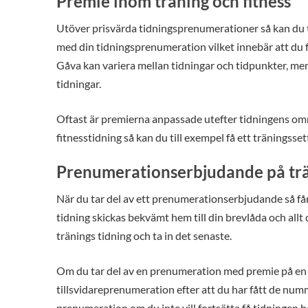
Premie inom träning och fitness
Utöver prisvärda tidningsprenumerationer så kan du t
med din tidningsprenumeration vilket innebär att du
Gåva kan variera mellan tidningar och tidpunkter, men g
tidningar.
Oftast är premierna anpassade utefter tidningens omr
fitnesstidning så kan du till exempel få ett träningssett
Prenumerationserbjudande på trän
När du tar del av ett prenumerationserbjudande så får
tidning skickas bekvämt hem till din brevlåda och allt 
tränings tidning och ta in det senaste.
Om du tar del av en prenumeration med premie på en 
tillsvidareprenumeration efter att du har fått de nu
prenumeration om du inte vill fortsätta få tidningen h