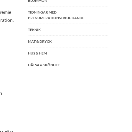
BLOMMOR
premie
TIDNINGAR MED
PRENUMERATIONSERBJUDANDE
ration.
TEKNIK
MAT & DRYCK
HUS & HEM
HÄLSA & SKÖNHET
in
te göra