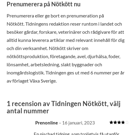
Prenumerera på Nötkött nu
Prenumerera eller ge bort en prenumeration på
Nötkött. Tidningens redaktion reser runtom i landet och
besöker gårdar, forskare, veterinärer och rådgivare för att
alltid kunna leverera artiklar med relevant innehåll för dig
och din verksamhet. Nötkött skriver om
nötköttsproduktion, företagande, avel, djurhälsa, foder,
lönsamhet, arbetsledning, slakt byggnader och
inomgårdslogistik. Tidningen ges ut med 6 nummer per år
av förlaget Växa Sverige.
1 recension av
Tidningen Nötkött, välj
antal nummer
Prenonline
–
16 januari, 2023
Betygsatt
4
av 5
En nischad tidning, som troligtvis få utanför