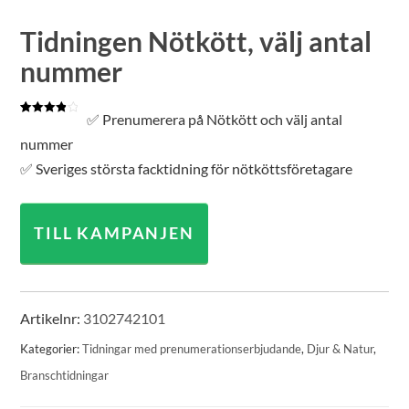
Tidningen Nötkött, välj antal
nummer
✅ Prenumerera på Nötkött och välj antal
Betygsatt
1
4.00
av 5
nummer
baserat
på
✅ Sveriges största facktidning för nötköttsföretagare
kundrecension
TILL KAMPANJEN
Artikelnr:
3102742101
Kategorier:
Tidningar med prenumerationserbjudande
,
Djur & Natur
,
Branschtidningar