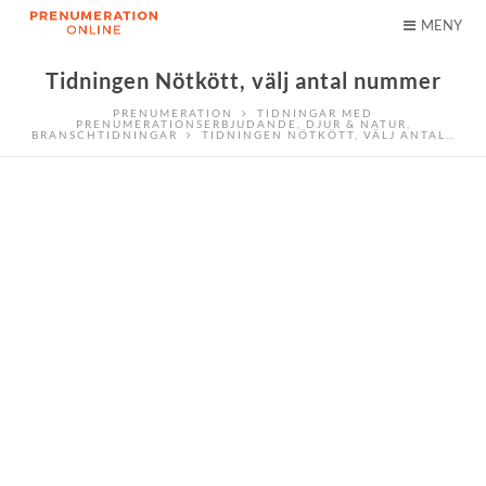
MENY
Tidningen Nötkött, välj antal nummer
PRENUMERATION
TIDNINGAR MED
PRENUMERATIONSERBJUDANDE
,
DJUR & NATUR
,
BRANSCHTIDNINGAR
TIDNINGEN NÖTKÖTT, VÄLJ ANTAL…