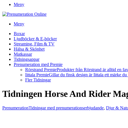
Meny
Meny
Boxar
Ljudböcker & E-böcker
Streaming, Film & TV
Hälsa & Skönhet
Matkassar
Tidningsappar
Prenumeration med Premie
Rörstrand Premie
Produkter från Rörstrand är alltid en fa
Iittala Premie
Gillar du finsk design är Iittala ett märke d
Fler Tidningar
Tidningen Horse And Rider Ma
Prenumeration
Tidningar med prenumerationserbjudande
,
Djur & Natu