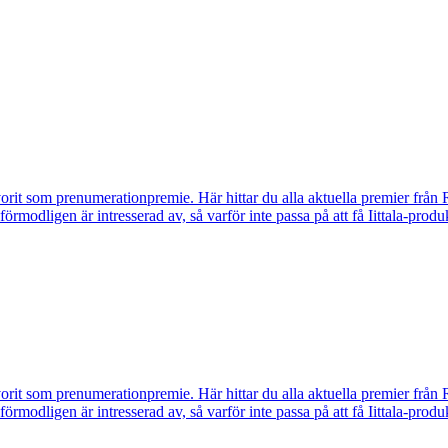
vorit som prenumerationpremie. Här hittar du alla aktuella premier från 
u förmodligen är intresserad av, så varför inte passa på att få Iittala-p
vorit som prenumerationpremie. Här hittar du alla aktuella premier från 
u förmodligen är intresserad av, så varför inte passa på att få Iittala-p