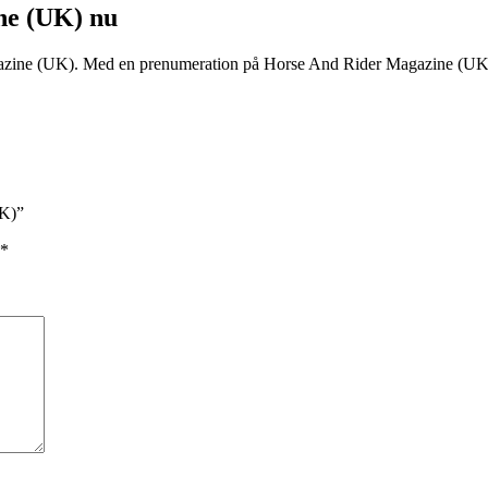
ne (UK) nu
zine (UK). Med en prenumeration på Horse And Rider Magazine (UK) bl
UK)”
*