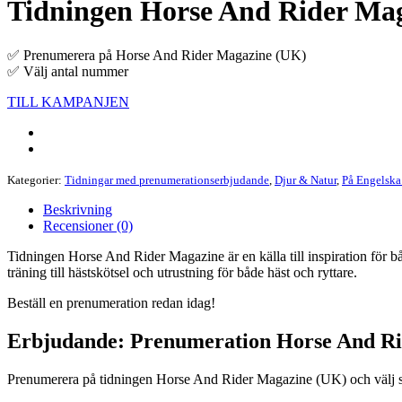
Tidningen Horse And Rider Ma
✅ Prenumerera på Horse And Rider Magazine (UK)
✅ Välj antal nummer
TILL KAMPANJEN
Kategorier:
Tidningar med prenumerationserbjudande
,
Djur & Natur
,
På Engelska 
Beskrivning
Recensioner (0)
Tidningen Horse And Rider Magazine är en källa till inspiration för bå
träning till hästskötsel och utrustning för både häst och ryttare.
Beställ en prenumeration redan idag!
Erbjudande: Prenumeration Horse And R
Prenumerera på tidningen Horse And Rider Magazine (UK) och välj själ