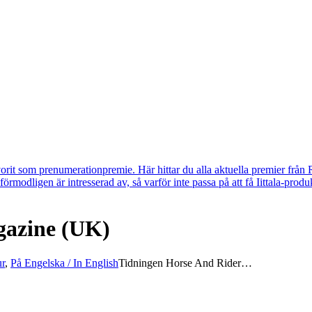
vorit som prenumerationpremie. Här hittar du alla aktuella premier från 
u förmodligen är intresserad av, så varför inte passa på att få Iittala-p
gazine (UK)
r
,
På Engelska / In English
Tidningen Horse And Rider…