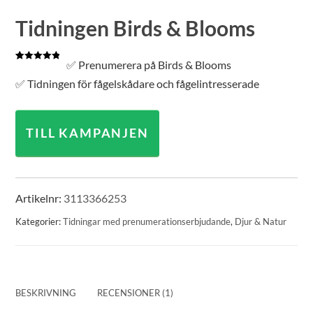
Tidningen Birds & Blooms
✅ Prenumerera på Birds & Blooms
Betygsatt
1
5.00
av 5
✅ Tidningen för fågelskådare och fågelintresserade
baserat på
kundrecension
TILL KAMPANJEN
Artikelnr:
3113366253
Kategorier:
Tidningar med prenumerationserbjudande
,
Djur & Natur
BESKRIVNING
RECENSIONER (1)