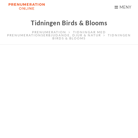
MENY
Tidningen Birds & Blooms
PRENUMERATION
TIDNINGAR MED
PRENUMERATIONSERBJUDANDE
,
DJUR & NATUR
TIDNINGEN
BIRDS & BLOOMS