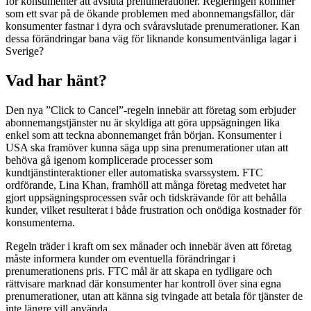
för konsumenter att avsluta prenumerationer. Regleringen kommer
som ett svar på de ökande problemen med abonnemangsfällor, där
konsumenter fastnar i dyra och svåravslutade prenumerationer. Kan
dessa förändringar bana väg för liknande konsumentvänliga lagar i
Sverige?
Vad har hänt?
Den nya ”Click to Cancel”-regeln innebär att företag som erbjuder
abonnemangstjänster nu är skyldiga att göra uppsägningen lika
enkel som att teckna abonnemanget från början. Konsumenter i
USA ska framöver kunna säga upp sina prenumerationer utan att
behöva gå igenom komplicerade processer som
kundtjänstinteraktioner eller automatiska svarssystem. FTC
ordförande, Lina Khan, framhöll att många företag medvetet har
gjort uppsägningsprocessen svår och tidskrävande för att behålla
kunder, vilket resulterat i både frustration och onödiga kostnader för
konsumenterna.
Regeln träder i kraft om sex månader och innebär även att företag
måste informera kunder om eventuella förändringar i
prenumerationens pris. FTC mål är att skapa en tydligare och
rättvisare marknad där konsumenter har kontroll över sina egna
prenumerationer, utan att känna sig tvingade att betala för tjänster de
inte längre vill använda.