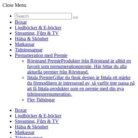
Close Menu
Boxar
Ljudböcker & E-böcker
Streaming, Film & TV
Hälsa & Skönhet
Matkassar
Tidningsappar
Prenumeration med Premie
Rörstrand Premie
Produkter från Rörstrand är alltid en
favorit som prenumerationpremie. Här hittar du alla
aktuella premier från Rörstrand.
Iittala Premie
Gillar du finsk design är Iittala ett märke
du förmodligen är intresserad av, så varför inte passa på
att få Iittala-produkter som en premie med din nya
tidningsprenumeration.
Fler Tidningar
Boxar
Ljudböcker & E-böcker
Streaming, Film & TV
Hälsa & Skönhet
Matkassar
Tidningsappar