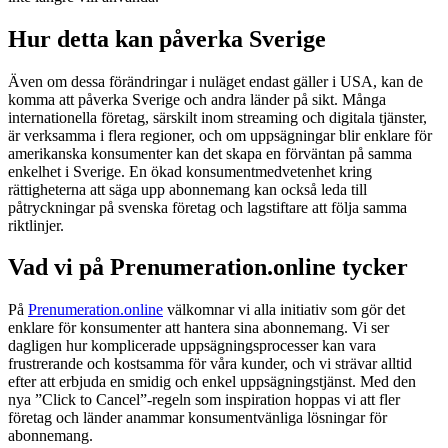
Hur detta kan påverka Sverige
Även om dessa förändringar i nuläget endast gäller i USA, kan de
komma att påverka Sverige och andra länder på sikt. Många
internationella företag, särskilt inom streaming och digitala tjänster,
är verksamma i flera regioner, och om uppsägningar blir enklare för
amerikanska konsumenter kan det skapa en förväntan på samma
enkelhet i Sverige. En ökad konsumentmedvetenhet kring
rättigheterna att säga upp abonnemang kan också leda till
påtryckningar på svenska företag och lagstiftare att följa samma
riktlinjer.
Vad vi på Prenumeration.online tycker
På
Prenumeration.online
välkomnar vi alla initiativ som gör det
enklare för konsumenter att hantera sina abonnemang. Vi ser
dagligen hur komplicerade uppsägningsprocesser kan vara
frustrerande och kostsamma för våra kunder, och vi strävar alltid
efter att erbjuda en smidig och enkel uppsägningstjänst. Med den
nya ”Click to Cancel”-regeln som inspiration hoppas vi att fler
företag och länder anammar konsumentvänliga lösningar för
abonnemang.