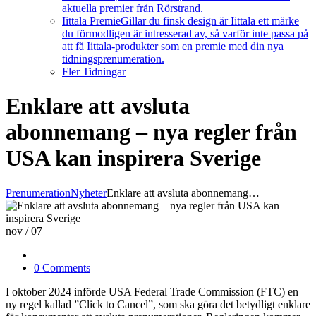
aktuella premier från Rörstrand.
Iittala Premie
Gillar du finsk design är Iittala ett märke
du förmodligen är intresserad av, så varför inte passa på
att få Iittala-produkter som en premie med din nya
tidningsprenumeration.
Fler Tidningar
Enklare att avsluta
abonnemang – nya regler från
USA kan inspirera Sverige
Prenumeration
Nyheter
Enklare att avsluta abonnemang…
nov
/
07
0 Comments
I oktober 2024 införde USA Federal Trade Commission (FTC) en
ny regel kallad ”Click to Cancel”, som ska göra det betydligt enklare