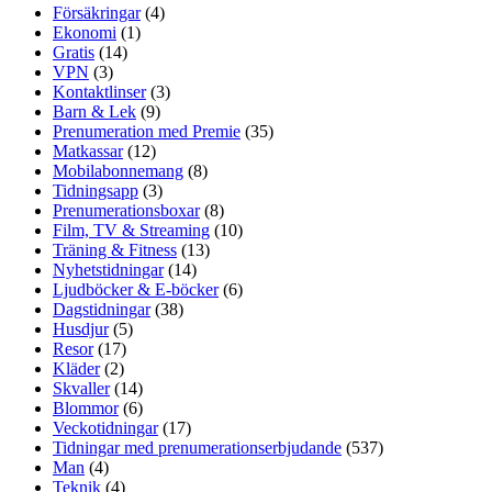
Försäkringar
(4)
Ekonomi
(1)
Gratis
(14)
VPN
(3)
Kontaktlinser
(3)
Barn & Lek
(9)
Prenumeration med Premie
(35)
Matkassar
(12)
Mobilabonnemang
(8)
Tidningsapp
(3)
Prenumerationsboxar
(8)
Film, TV & Streaming
(10)
Träning & Fitness
(13)
Nyhetstidningar
(14)
Ljudböcker & E-böcker
(6)
Dagstidningar
(38)
Husdjur
(5)
Resor
(17)
Kläder
(2)
Skvaller
(14)
Blommor
(6)
Veckotidningar
(17)
Tidningar med prenumerationserbjudande
(537)
Man
(4)
Teknik
(4)