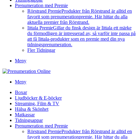
Prenumeration med Premie
Rörstrand Premie
Produkter från Rörstrand är alltid en
favorit som prenumerationpremie. Här hittar du alla
aktuella premier från Rörstrand.
Iittala Premie
Gillar du finsk design är Iittala ett märke
du förmodligen är intresserad av, så varför inte passa på
att få Iittala-produkter som en premie med din nya
tidningsprenumeration.
Fler Tidningar
Meny
Meny
Boxar
Ljudböcker & E-böcker
Streaming, Film & TV
Hälsa & Skönhet
Matkassar
Tidningsappar
Prenumeration med Premie
Rörstrand Premie
Produkter från Rörstrand är alltid en
favorit som prenumerationpremie. Här hittar du alla