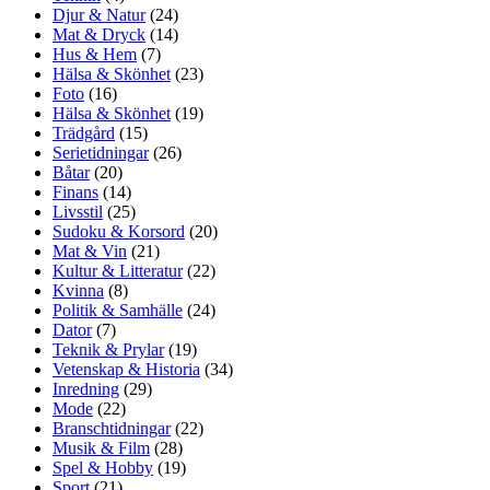
Djur & Natur
(24)
Mat & Dryck
(14)
Hus & Hem
(7)
Hälsa & Skönhet
(23)
Foto
(16)
Hälsa & Skönhet
(19)
Trädgård
(15)
Serietidningar
(26)
Båtar
(20)
Finans
(14)
Livsstil
(25)
Sudoku & Korsord
(20)
Mat & Vin
(21)
Kultur & Litteratur
(22)
Kvinna
(8)
Politik & Samhälle
(24)
Dator
(7)
Teknik & Prylar
(19)
Vetenskap & Historia
(34)
Inredning
(29)
Mode
(22)
Branschtidningar
(22)
Musik & Film
(28)
Spel & Hobby
(19)
Sport
(21)