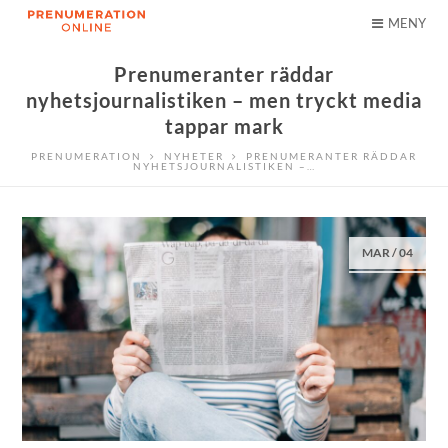
MENY
Prenumeranter räddar
nyhetsjournalistiken – men tryckt media
tappar mark
PRENUMERATION
NYHETER
PRENUMERANTER RÄDDAR
NYHETSJOURNALISTIKEN –…
MAR
/
04