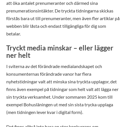
att öka antalet prenumeranter och därmed sina
prenumerationsintäkter. De tryckta tidningarna skickas
förstås bara ut till prenumeranter, men även fler artiklar på
webben blir låsta och endast tillgängliga för dig som
betalar.
Tryckt media minskar – eller lägger
ner helt
I sviterna av det förändrade medialandskapet och
konsumenternas förändrade vanor har flera
nyhetstidningar valt att minska sina tryckta upplagor, det
finns även exempel på tidningar som helt valt att lägga ner
sin tryckta verksamhet. Under sommaren 2025 kom till
exempel Bohusläningen ut med sin sista trycka upplaga
(men tidningen lever kvar i digital form).
Det finns alltså inte bara en stor konkurrens om