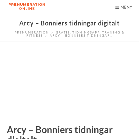
MENY
Arcy – Bonniers tidningar digitalt
PRENUMERATION
GRATIS
,
TIDNINGSAPP
,
TRÄNING &
FITNESS
ARCY – BONNIERS TIDNINGAR…
Arcy – Bonniers tidningar