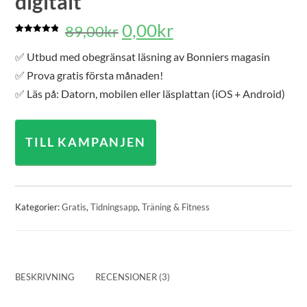
digitalt
Det
Det
0,00
kr
89,00
kr
Betygsatt
3
ursprungliga
nuvarande
5.00
av 5
✅ Utbud med obegränsat läsning av Bonniers magasin
baserat på
priset
priset
kundrecensioner
✅ Prova gratis första månaden!
var:
är:
✅ Läs på: Datorn, mobilen eller läsplattan (iOS + Android)
89,00kr.
0,00kr.
TILL KAMPANJEN
Kategorier:
Gratis
,
Tidningsapp
,
Träning & Fitness
BESKRIVNING
RECENSIONER (3)