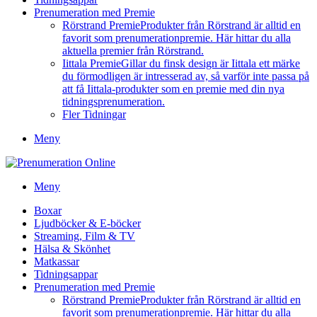
Prenumeration med Premie
Rörstrand Premie
Produkter från Rörstrand är alltid en
favorit som prenumerationpremie. Här hittar du alla
aktuella premier från Rörstrand.
Iittala Premie
Gillar du finsk design är Iittala ett märke
du förmodligen är intresserad av, så varför inte passa på
att få Iittala-produkter som en premie med din nya
tidningsprenumeration.
Fler Tidningar
Meny
Meny
Boxar
Ljudböcker & E-böcker
Streaming, Film & TV
Hälsa & Skönhet
Matkassar
Tidningsappar
Prenumeration med Premie
Rörstrand Premie
Produkter från Rörstrand är alltid en
favorit som prenumerationpremie. Här hittar du alla