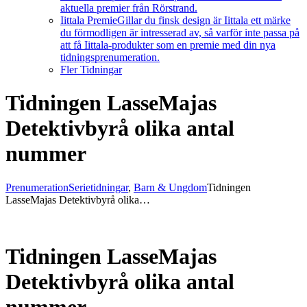
aktuella premier från Rörstrand.
Iittala Premie
Gillar du finsk design är Iittala ett märke
du förmodligen är intresserad av, så varför inte passa på
att få Iittala-produkter som en premie med din nya
tidningsprenumeration.
Fler Tidningar
Tidningen LasseMajas
Detektivbyrå olika antal
nummer
Prenumeration
Serietidningar
,
Barn & Ungdom
Tidningen
LasseMajas Detektivbyrå olika…
Tidningen LasseMajas
Detektivbyrå olika antal