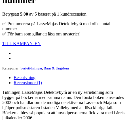
nummer
Betygsatt
5.00
av 5 baserat på
1
kundrecension
✅ Prenumerera på LasseMajas Detektivbyrå med olika antal
nummer
✅ För barn som gillar att läsa om mysterier!
TILL KAMPANJEN
Kategorier:
Serietidningar
,
Barn & Ungdom
Beskrivning
Recensioner (1)
Tidningen LasseMajas Detektivbyrå är en ny serietidning som
bygger på böckerna med samma namn. Den första boken lanserades
2002 och handlar om de modiga detektiverna Lasse och Maja som
hjälper polismästaren i staden Valleby med att lösa kluriga fall.
Böckerna blev så populära att huvudpersonerna fick vara med i årets
julkalender 2006.