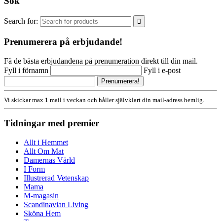
Sök
Search for:
Prenumerera på erbjudande!
Få de bästa erbjudandena på prenumeration direkt till din mail.
Fyll i förnamn
Fyll i e-post
Vi skickar max 1 mail i veckan och håller självklart din mail-adress hemlig.
Tidningar med premier
Allt i Hemmet
Allt Om Mat
Damernas Värld
I Form
Illustrerad Vetenskap
Mama
M-magasin
Scandinavian Living
Sköna Hem