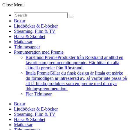
Close Menu
Boxar
Ljudböcker & E-böcker
Streaming, Film & TV
Hälsa & Skönhet
Matkassar
Tidningsappar
Prenumeration med Premie
Rörstrand Premie
Produkter från Rörstrand är alltid en
favorit som prenumerationpremie. Här hittar du alla
aktuella premier från Rörstrand.
Iittala Premie
Gillar du finsk design är Iittala ett märke
du förmodligen är intresserad av, så varför inte passa på
att få Iittala-produkter som en premie med din nya
tidningsprenumeration.
Fler Tidningar
Boxar
Ljudböcker & E-böcker
Streaming, Film & TV
Hälsa & Skönhet
Matkassar
Tidningsappar