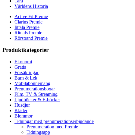
Tara
Världens Historia
Active Fit Premie
Clarins Premie
Iittala Premie
Rituals Premie
Rörstrand Premie
Produktkategorier
Ekonomi
Gratis
Försäkringar
Barn & Lek
Mobilabonnemang
Prenumerationsboxar
Film, TV & Streaming
Ljudböcker & E-böcker
Husdjur
Kläder
Blommor
Tidningar med prenumerationserbjudande
Prenumeration med Premie
Tidningsapp