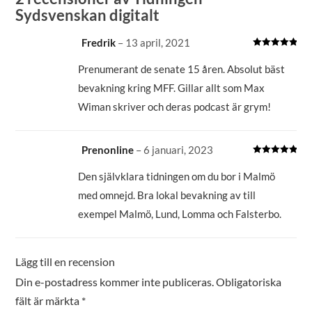
Sydsvenskan digitalt
Fredrik
–
13 april, 2021
Betygsatt
5
av 5
Prenumerant de senate 15 åren. Absolut bäst
bevakning kring MFF. Gillar allt som Max
Wiman skriver och deras podcast är grym!
Prenonline
–
6 januari, 2023
Betygsatt
5
av 5
Den självklara tidningen om du bor i Malmö
med omnejd. Bra lokal bevakning av till
exempel Malmö, Lund, Lomma och Falsterbo.
Lägg till en recension
Din e-postadress kommer inte publiceras.
Obligatoriska
fält är märkta
*