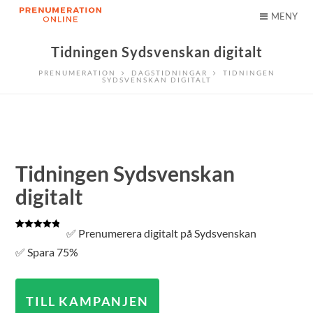
MENY
Tidningen Sydsvenskan digitalt
PRENUMERATION
DAGSTIDNINGAR
TIDNINGEN
SYDSVENSKAN DIGITALT
Tidningen Sydsvenskan
digitalt
✅ Prenumerera digitalt på Sydsvenskan
Betygsatt
2
5.00
av 5
✅ Spara 75%
baserat på
kundrecensioner
TILL KAMPANJEN