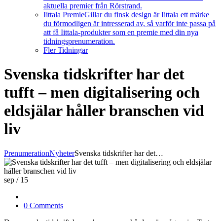
aktuella premier från Rörstrand.
Iittala Premie
Gillar du finsk design är Iittala ett märke
du förmodligen är intresserad av, så varför inte passa på
att få Iittala-produkter som en premie med din nya
tidningsprenumeration.
Fler Tidningar
Svenska tidskrifter har det
tufft – men digitalisering och
eldsjälar håller branschen vid
liv
Prenumeration
Nyheter
Svenska tidskrifter har det…
sep
/
15
0 Comments