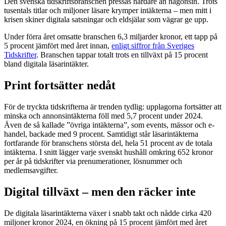
Den svenska tidskriftsbranschen pressas hårdare än någonsin. Trots
tusentals titlar och miljoner läsare krymper intäkterna – men mitt i
krisen skiner digitala satsningar och eldsjälar som vägrar ge upp.
Under förra året omsatte branschen 6,3 miljarder kronor, ett tapp på
5 procent jämfört med året innan,
enligt siffror från Sveriges
Tidskrifter
. Branschen tappar totalt trots en tillväxt på 15 procent
bland digitala läsarintäkter.
Print fortsätter nedåt
För de tryckta tidskrifterna är trenden tydlig: upplagorna fortsätter att
minska och annonsintäkterna föll med 5,7 procent under 2024.
Även de så kallade ”övriga intäkterna”, som events, mässor och e-
handel, backade med 9 procent. Samtidigt står läsarintäkterna
fortfarande för branschens största del, hela 51 procent av de totala
intäkterna. I snitt lägger varje svenskt hushåll omkring 652 kronor
per år på tidskrifter via prenumerationer, lösnummer och
medlemsavgifter.
Digital tillväxt – men den räcker inte
De digitala läsarintäkterna växer i snabb takt och nådde cirka 420
miljoner kronor 2024, en ökning på 15 procent jämfört med året