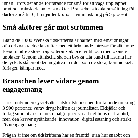
innan. Trots det är de fortfarande för små för att väga upp tappet i
print och minskade annonsintäkter. Branschens totala omsättning föll
därför ändå till 6,3 miljarder kronor – en minskning på 5 procent.
Små aktörer går mot strömmen
Bland de 4 000 svenska tidskrifterna är hälften medlemstidningar –
ofta drivna av ideella krafter med ett brinnande intresse för sitt ämne.
Flera mindre aktörer rapporterar stabila eller till och med ökande
upplagor. Genom att nischa sig och bygga täta band till läsarna har
de lyckats stå emot den negativa trenden som de stora, kommersiella
förlagen kämpar med.
Branschen lever vidare genom
engagemang
Trots motvinden sysselsätter tidskriftsbranschen fortfarande omkring
3 900 personer, varav drygt hälften är journalister. Eldsjälar och
förlag som hittar sin unika målgrupp visar att det finns en framtid,
men den kräver nytänkande, innovation, digital satsning och starkt
läsarengagemang.
Frågan är inte om tidskrifterna har en framtid, utan hur snabbt och