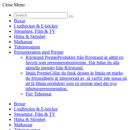
Close Menu
Boxar
Ljudböcker & E-böcker
Streaming, Film & TV
Hälsa & Skönhet
Matkassar
Tidningsappar
Prenumeration med Premie
Rörstrand Premie
Produkter från Rörstrand är alltid en
favorit som prenumerationpremie. Här hittar du alla
aktuella premier från Rörstrand.
Iittala Premie
Gillar du finsk design är Iittala ett märke
du förmodligen är intresserad av, så varför inte passa på
att få Iittala-produkter som en premie med din nya
tidningsprenumeration.
Fler Tidningar
Boxar
Ljudböcker & E-böcker
Streaming, Film & TV
Hälsa & Skönhet
Matkassar
Tidningsappar