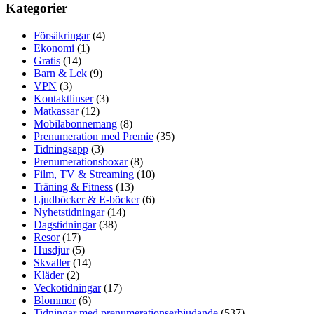
Kategorier
Försäkringar
(4)
Ekonomi
(1)
Gratis
(14)
Barn & Lek
(9)
VPN
(3)
Kontaktlinser
(3)
Matkassar
(12)
Mobilabonnemang
(8)
Prenumeration med Premie
(35)
Tidningsapp
(3)
Prenumerationsboxar
(8)
Film, TV & Streaming
(10)
Träning & Fitness
(13)
Ljudböcker & E-böcker
(6)
Nyhetstidningar
(14)
Dagstidningar
(38)
Resor
(17)
Husdjur
(5)
Skvaller
(14)
Kläder
(2)
Veckotidningar
(17)
Blommor
(6)
Tidningar med prenumerationserbjudande
(537)