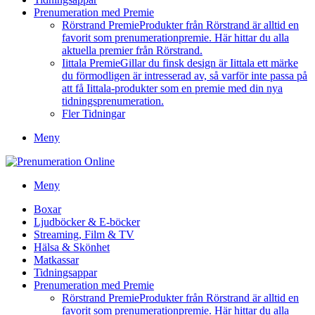
Prenumeration med Premie
Rörstrand Premie
Produkter från Rörstrand är alltid en
favorit som prenumerationpremie. Här hittar du alla
aktuella premier från Rörstrand.
Iittala Premie
Gillar du finsk design är Iittala ett märke
du förmodligen är intresserad av, så varför inte passa på
att få Iittala-produkter som en premie med din nya
tidningsprenumeration.
Fler Tidningar
Meny
Meny
Boxar
Ljudböcker & E-böcker
Streaming, Film & TV
Hälsa & Skönhet
Matkassar
Tidningsappar
Prenumeration med Premie
Rörstrand Premie
Produkter från Rörstrand är alltid en
favorit som prenumerationpremie. Här hittar du alla