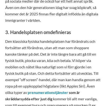
på sociala medier där de också har ett helt annat språk.
Även om den här generationen idag har svag köpkraft, så
kommer det år 2025 finnas fler digitalt infödda än digitala
immigranter i världen.
3. Handelsplatsen omdefinieras
Den klassiska fysiska handelsplatsen har förändrats och
fortsätter att förändras, utan att man som shoppare
kanske tänker på det. Det är inte längre bara att gå till en
fysisk butik, plocka varan, köa och betala. Vi köper via
mobilen och nätet lika naturligt som vi förr gjorde i en
fysisk butik på stan. Och detta fortsätter att utvecklas. Till
exempel “off screen”-handel, där man kan handla genom att
ropa på en uppkopplad högtalare (likt Apples Siri). Även
olika typer av
prenumerationstjänster
som är
skräddarsydda efter just dig
kommer bli allt mer vanliga,
som till exempel hyra och prenumerera på smycken (t.ex.