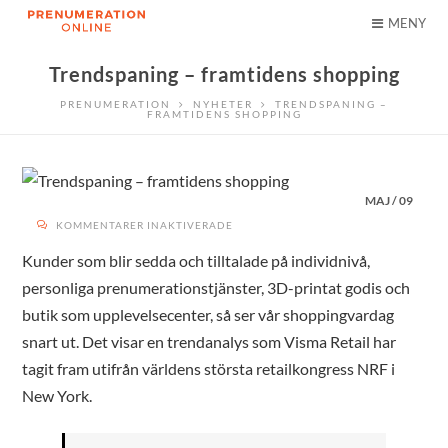
MENY
Trendspaning – framtidens shopping
PRENUMERATION
NYHETER
TRENDSPANING –
FRAMTIDENS SHOPPING
MAJ
/
09
FÖR
KOMMENTARER INAKTIVERADE
TRENDSPANING
–
FRAMTIDENS
Kunder som blir sedda och tilltalade på individnivå,
SHOPPING
personliga prenumerationstjänster, 3D-printat godis och
butik som upplevelsecenter, så ser vår shoppingvardag
snart ut. Det visar en trendanalys som Visma Retail har
tagit fram utifrån världens största retailkongress NRF i
New York.