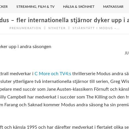
CKER
STREAMING, FILM & TV
HÄLSA & SKÖNHET
MATKASSAR
dus – fler internationella stjärnor dyker upp 
PRENUMERATION
NYHETER
STJÄRNTÄTT I MODUS –…
J
ttrall medverkar i
C More och TV4:s
thrillerserie Modus andra sä
ter ytterligare två internationella stjärnor till serien, Greg Wi
espelare med succér som Jane Austen-klassikern Förnuft och käns
Billy Campbell har medverkat i succéer som The Killing och den h
 som Farang och Saknad kommer Modus andra säsong ha sin premi
och känsla 1995 och har därefter medverkat i flertalet olika se