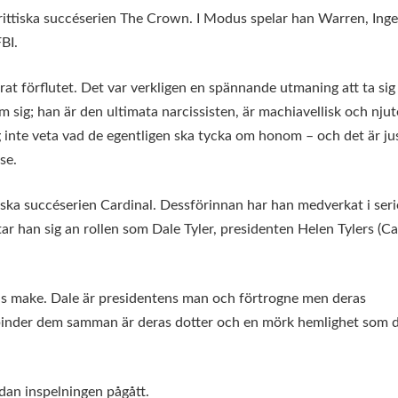
brittiska succéserien The Crown. I Modus spelar han Warren, Inge
BI.
at förflutet. Det var verkligen en spännande utmaning att ta sig
sig; han är den ultimata narcissisten, är machiavellisk och njut
 inte veta vad de egentligen ska tycka om honom – och det är ju
se.
ska succéserien Cardinal. Dessförinnan har han medverkat i ser
r han sig an rollen som Dale Tyler, presidenten Helen Tylers (Cat
ens make. Dale är presidentens man och förtrogne men deras
 binder dem samman är deras dotter och en mörk hemlighet som 
edan inspelningen pågått.