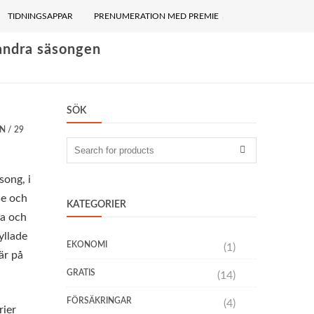
TIDNINGSAPPAR
PRENUMERATION MED PREMIE
i andra säsongen
SÖK
UN
/
29
Search
for:
song, i
se och
KATEGORIER
la och
yllade
EKONOMI
(1)
är på
GRATIS
(14)
FÖRSÄKRINGAR
(4)
rier