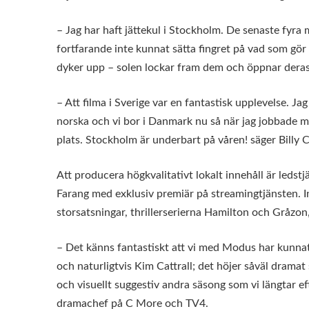
– Jag har haft jättekul i Stockholm. De senaste fyra
fortfarande inte kunnat sätta fingret på vad som gör
dyker upp – solen lockar fram dem och öppnar deras
– Att filma i Sverige var en fantastisk upplevelse. J
norska och vi bor i Danmark nu så när jag jobbade 
plats. Stockholm är underbart på våren! säger Billy 
Att producera högkvalitativt lokalt innehåll är leds
Farang med exklusiv premiär på streamingtjänsten. I
storsatsningar, thrillerserierna Hamilton och Gråzon
– Det känns fantastiskt att vi med Modus har kunnat 
och naturligtvis Kim Cattrall; det höjer såväl drama
och visuellt suggestiv andra säsong som vi längtar eft
dramachef på C More och TV4.