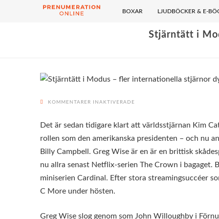
BOXAR
LJUDBÖCKER & E-BÖ
Stjärntätt i Mo
FÖR
KOMMENTARER INAKTIVERADE
STJÄRNTÄTT
I
MODUS
–
Det är sedan tidigare klart att världsstjärnan Kim Ca
FLER
INTERNATIONELLA
STJÄRNOR
rollen som den amerikanska presidenten – och nu anslu
DYKER
UPP
Billy Campbell. Greg Wise är en är en brittisk skåd
I
ANDRA
SÄSONGEN
nu allra senast Netflix-serien The Crown i bagaget. 
miniserien Cardinal. Efter stora streamingsuccéer
C More under hösten.
Greg Wise slog genom som John Willoughby i Förnuft 