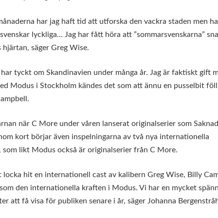
 månaderna har jag haft tid att utforska den vackra staden men ha
 svenskar lyckliga… Jag har fått höra att ”sommarsvenskarna” sna
 hjärtan, säger Greg Wise.
ag har tyckt om Skandinavien under många år. Jag är faktiskt gift 
med Modus i Stockholm kändes det som att ännu en pusselbit föll
Campbell.
tjärnan när C More under våren lanserat originalserier som Sakna
nom kort börjar även inspelningarna av två nya internationella
, som likt Modus också är originalserier från C More.
locka hit en internationell cast av kalibern Greg Wise, Billy Ca
t som den internationella kraften i Modus. Vi har en mycket spä
er att få visa för publiken senare i år, säger Johanna Bergenstråh