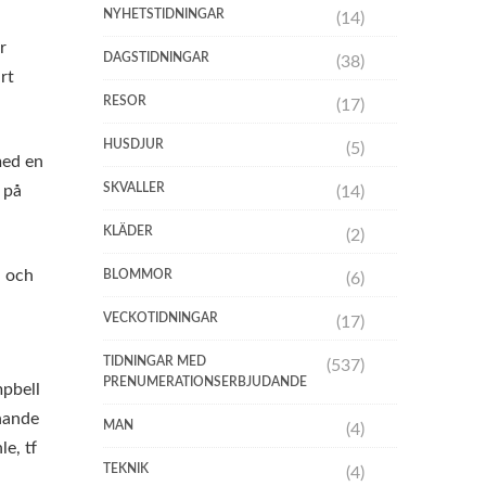
NYHETSTIDNINGAR
(14)
r
DAGSTIDNINGAR
(38)
rt
RESOR
(17)
HUSDJUR
(5)
med en
SKVALLER
 på
(14)
KLÄDER
(2)
d och
BLOMMOR
(6)
VECKOTIDNINGAR
(17)
TIDNINGAR MED
(537)
PRENUMERATIONSERBJUDANDE
mpbell
nnande
MAN
(4)
le, tf
TEKNIK
(4)