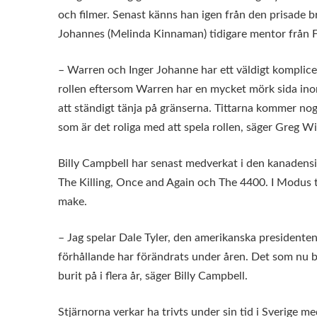
och filmer. Senast känns han igen från den prisade 
Johannes (Melinda Kinnaman) tidigare mentor från F
– Warren och Inger Johanne har ett väldigt komplicer
rollen eftersom Warren har en mycket mörk sida inom 
att ständigt tänja på gränserna. Tittarna kommer nog
som är det roliga med att spela rollen, säger Greg Wi
Billy Campbell har senast medverkat i den kanadensi
The Killing, Once and Again och The 4400. I Modus ta
make.
– Jag spelar Dale Tyler, den amerikanska president
förhållande har förändrats under åren. Det som nu
burit på i flera år, säger Billy Campbell.
Stjärnorna verkar ha trivts under sin tid i Sverige m