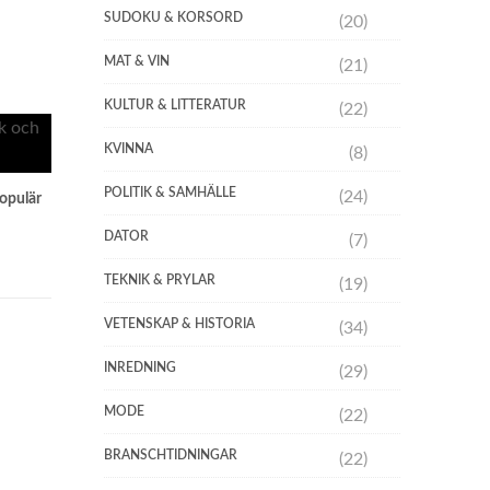
SUDOKU & KORSORD
(20)
MAT & VIN
(21)
KULTUR & LITTERATUR
(22)
KVINNA
(8)
POLITIK & SAMHÄLLE
(24)
opulär
DATOR
(7)
TEKNIK & PRYLAR
(19)
VETENSKAP & HISTORIA
(34)
INREDNING
(29)
MODE
(22)
BRANSCHTIDNINGAR
(22)