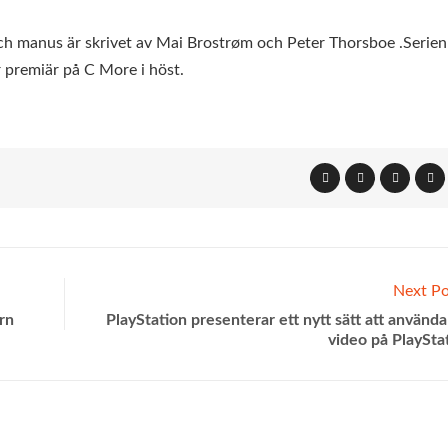
 manus är skrivet av Mai Brostrøm och Peter Thorsboe .Serien
r premiär på C More i höst.
Next Po
arn
PlayStation presenterar ett nytt sätt att använda
video på PlaySt