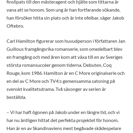
finslipats till den mästeragent och hjälte som tittarna är
vana att se honom. Som ung är han fortfarande sökande,
han försöker hitta sin plats och är inte ofelbar, säger Jakob
Oftebro.
Carl Hamilton figurerar som huvudperson i författaren Jan
Guillous framgångsrika romanserie, som omedelbart blev
en framgång och med åren kom att växa till en av Sveriges
största romansuccéer genom tiderna. Debuten, Coq
Rouge, kom 1986. Hamilton är en C More originalserie och
en del av C More och TV4:s gemensamma satsning på
svenskt kvalitetsdrama. Två säsonger av serien är
beställda.
– Vi har haft ögonen på Jakob under en längre tid, och vi
har nu äntligen hittat det perfekta projektet för honom.
Han är en av Skandinaviens mest begåvade skådespelare