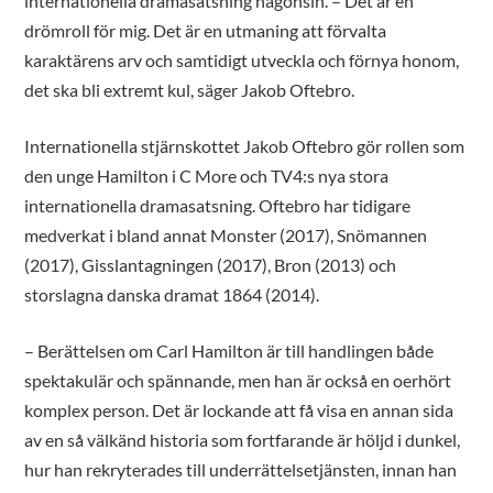
internationella dramasatsning någonsin. – Det är en
drömroll för mig. Det är en utmaning att förvalta
karaktärens arv och samtidigt utveckla och förnya honom,
det ska bli extremt kul, säger Jakob Oftebro.
Internationella stjärnskottet Jakob Oftebro gör rollen som
den unge Hamilton i C More och TV4:s nya stora
internationella dramasatsning. Oftebro har tidigare
medverkat i bland annat Monster (2017), Snömannen
(2017), Gisslantagningen (2017), Bron (2013) och
storslagna danska dramat 1864 (2014).
– Berättelsen om Carl Hamilton är till handlingen både
spektakulär och spännande, men han är också en oerhört
komplex person. Det är lockande att få visa en annan sida
av en så välkänd historia som fortfarande är höljd i dunkel,
hur han rekryterades till underrättelsetjänsten, innan han