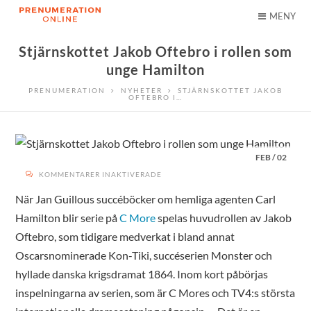
MENY
Stjärnskottet Jakob Oftebro i rollen som
unge Hamilton
PRENUMERATION
NYHETER
STJÄRNSKOTTET JAKOB
OFTEBRO I…
FEB
/
02
FÖR
KOMMENTARER INAKTIVERADE
STJÄRNSKOTTET
JAKOB
OFTEBRO
När Jan Guillous succéböcker om hemliga agenten Carl
I
ROLLEN
Hamilton blir serie på
C More
spelas huvudrollen av Jakob
SOM
UNGE
HAMILTON
Oftebro, som tidigare medverkat i bland annat
Oscarsnominerade Kon-Tiki, succéserien Monster och
hyllade danska krigsdramat 1864. Inom kort påbörjas
inspelningarna av serien, som är C Mores och TV4:s största