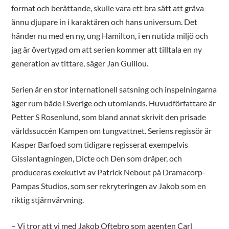
format och berättande, skulle vara ett bra sätt att gräva
ännu djupare in i karaktären och hans universum. Det
händer nu med en ny, ung Hamilton, i en nutida miljö och
jag är övertygad om att serien kommer att tilltala en ny
generation av tittare, säger Jan Guillou.
Serien är en stor internationell satsning och inspelningarna
äger rum både i Sverige och utomlands. Huvudförfattare är
Petter S Rosenlund, som bland annat skrivit den prisade
världssuccén Kampen om tungvattnet. Seriens regissör är
Kasper Barfoed som tidigare regisserat exempelvis
Gisslantagningen, Dicte och Den som dräper, och
produceras exekutivt av Patrick Nebout på Dramacorp-
Pampas Studios, som ser rekryteringen av Jakob som en
riktig stjärnvärvning.
– Vi tror att vi med Jakob Oftebro som agenten Carl