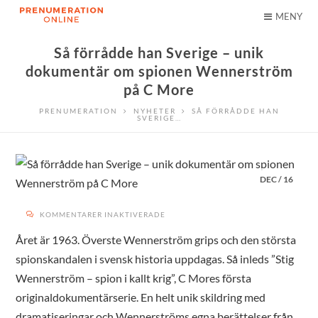
MENY
Så förrådde han Sverige – unik
dokumentär om spionen Wennerström
på C More
PRENUMERATION
NYHETER
SÅ FÖRRÅDDE HAN
SVERIGE…
DEC
/
16
FÖR
KOMMENTARER INAKTIVERADE
SÅ
FÖRRÅDDE
HAN
Året är 1963. Överste Wennerström grips och den största
SVERIGE
–
spionskandalen i svensk historia uppdagas. Så inleds ”Stig
UNIK
DOKUMENTÄR
OM
Wennerström – spion i kallt krig”, C Mores första
SPIONEN
WENNERSTRÖM
PÅ
originaldokumentärserie. En helt unik skildring med
C
MORE
dramatiseringar och Wennerströms egna berättelser från