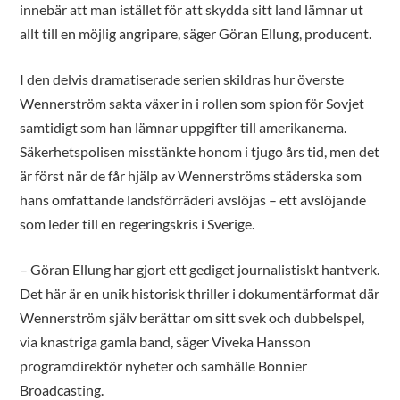
innebär att man istället för att skydda sitt land lämnar ut
allt till en möjlig angripare, säger Göran Ellung, producent.
I den delvis dramatiserade serien skildras hur överste
Wennerström sakta växer in i rollen som spion för Sovjet
samtidigt som han lämnar uppgifter till amerikanerna.
Säkerhetspolisen misstänkte honom i tjugo års tid, men det
är först när de får hjälp av Wennerströms städerska som
hans omfattande landsförräderi avslöjas – ett avslöjande
som leder till en regeringskris i Sverige.
– Göran Ellung har gjort ett gediget journalistiskt hantverk.
Det här är en unik historisk thriller i dokumentärformat där
Wennerström själv berättar om sitt svek och dubbelspel,
via knastriga gamla band, säger Viveka Hansson
programdirektör nyheter och samhälle Bonnier
Broadcasting.