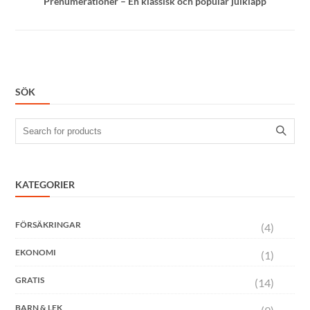
Prenumerationer – En klassisk och populär julklapp
SÖK
Search
for:
KATEGORIER
FÖRSÄKRINGAR
(4)
EKONOMI
(1)
GRATIS
(14)
BARN & LEK