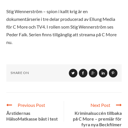
Stig Wennerström – spion i kallt krig är en
dokumentärserie i tre delar producerad av Ellung Media
för C More och TV4. I rollen som Stig Wennerström ses
Peder Falk. Serien finns tillgänglig att streama på C More
nu.
SHARE ON
Previous Post
Next Post
Årstidernas
Kriminalsuccén tillbaka
HälsoMatkasse bäst i test
på C More – premiär för
fyra nya Beckfilmer