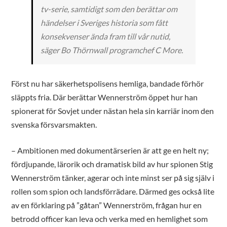
tv-serie, samtidigt som den berättar om
händelser i Sveriges historia som fått
konsekvenser ända fram till vår nutid,
säger Bo Thörnwall programchef C More.
Först nu har säkerhetspolisens hemliga, bandade förhör
släppts fria. Där berättar Wennerström öppet hur han
spionerat för Sovjet under nästan hela sin karriär inom den
svenska försvarsmakten.
– Ambitionen med dokumentärserien är att ge en helt ny;
fördjupande, lärorik och dramatisk bild av hur spionen Stig
Wennerström tänker, agerar och inte minst ser på sig själv i
rollen som spion och landsförrädare. Därmed ges också lite
av en förklaring på ”gåtan” Wennerström, frågan hur en
betrodd officer kan leva och verka med en hemlighet som