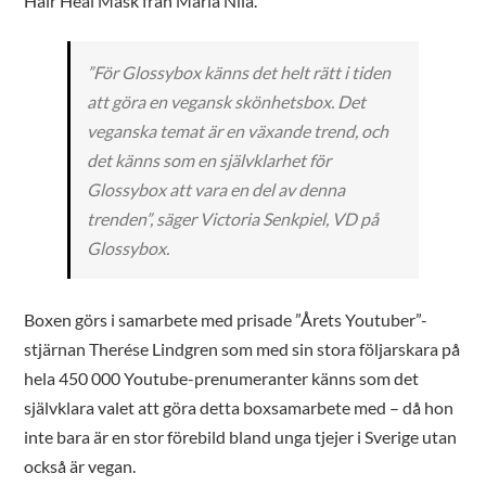
Hair Heal Mask från Maria Nila.
”För Glossybox känns det helt rätt i tiden
att göra en vegansk skönhetsbox. Det
veganska temat är en växande trend, och
det känns som en självklarhet för
Glossybox att vara en del av denna
trenden”, säger Victoria Senkpiel, VD på
Glossybox.
Boxen görs i samarbete med prisade ”Årets Youtuber”-
stjärnan Therése Lindgren som med sin stora följarskara på
hela 450 000 Youtube-prenumeranter känns som det
självklara valet att göra detta boxsamarbete med – då hon
inte bara är en stor förebild bland unga tjejer i Sverige utan
också är vegan.