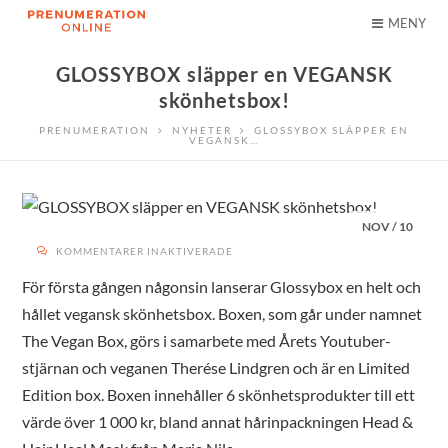
MENY
GLOSSYBOX släpper en VEGANSK
skönhetsbox!
PRENUMERATION
NYHETER
GLOSSYBOX SLÄPPER EN
VEGANSK…
NOV
/
10
FÖR
KOMMENTARER INAKTIVERADE
GLOSSYBOX
SLÄPPER
EN
För första gången någonsin lanserar Glossybox en helt och
VEGANSK
SKÖNHETSBOX!
hållet vegansk skönhetsbox. Boxen, som går under namnet
The Vegan Box, görs i samarbete med Årets Youtuber-
stjärnan och veganen Therése Lindgren och är en Limited
Edition box. Boxen innehåller 6 skönhetsprodukter till ett
värde över 1 000 kr, bland annat hårinpackningen Head &