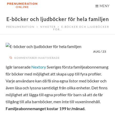
MENY
E-böcker och ljudböcker för hela familjen
PRENUMERATION
NYHETER
E-BÖCKER OCH LJUDBÖCKER
FÖR…
AUG
/
23
FÖR
KOMMENTARER INAKTIVERADE
E-
BÖCKER
OCH
Igår lanserade
Nextory
Sveriges första familjeabonnemang
LJUDBÖCKER
FÖR
för böcker med möjlighet att skapa upp till fyra profiler.
HELA
FAMILJEN
Varje användare kan då få sina egna listor med böcker och
även läsa och lyssna samtidigt från olika enheter. Det finns
möjlighet att lägga till egna profiler för barn så att de får
tillgång till alla barnböcker, men inte till vuxeninnehåll.
Familjeabonnemanget kostar 199 kr/månad.