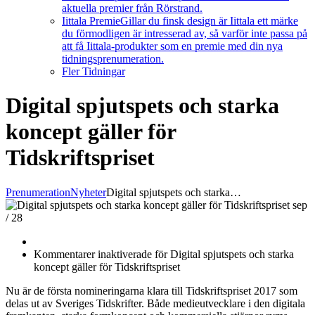
aktuella premier från Rörstrand.
Iittala Premie
Gillar du finsk design är Iittala ett märke
du förmodligen är intresserad av, så varför inte passa på
att få Iittala-produkter som en premie med din nya
tidningsprenumeration.
Fler Tidningar
Digital spjutspets och starka
koncept gäller för
Tidskriftspriset
Prenumeration
Nyheter
Digital spjutspets och starka…
sep
/
28
Kommentarer inaktiverade
för Digital spjutspets och starka
koncept gäller för Tidskriftspriset
Nu är de första nomineringarna klara till Tidskriftspriset 2017 som
delas ut av Sveriges Tidskrifter. Både medieutvecklare i den digitala