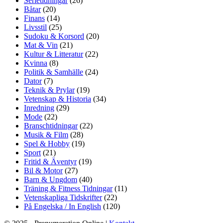
Serietidningar
(26)
Båtar
(20)
Finans
(14)
Livsstil
(25)
Sudoku & Korsord
(20)
Mat & Vin
(21)
Kultur & Litteratur
(22)
Kvinna
(8)
Politik & Samhälle
(24)
Dator
(7)
Teknik & Prylar
(19)
Vetenskap & Historia
(34)
Inredning
(29)
Mode
(22)
Branschtidningar
(22)
Musik & Film
(28)
Spel & Hobby
(19)
Sport
(21)
Fritid & Äventyr
(19)
Bil & Motor
(27)
Barn & Ungdom
(40)
Träning & Fitness Tidningar
(11)
Vetenskapliga Tidskrifter
(22)
På Engelska / In English
(120)