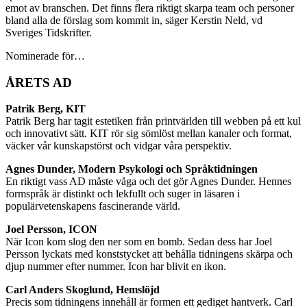
emot av branschen. Det finns flera riktigt skarpa team och personer
bland alla de förslag som kommit in, säger Kerstin Neld, vd
Sveriges Tidskrifter.
Nominerade för…
ÅRETS AD
Patrik Berg, KIT
Patrik Berg har tagit estetiken från printvärlden till webben på ett kul
och innovativt sätt. KIT rör sig sömlöst mellan kanaler och format,
väcker vår kunskapstörst och vidgar våra perspektiv.
Agnes Dunder, Modern Psykologi och Språktidningen
En riktigt vass AD måste våga och det gör Agnes Dunder. Hennes
formspråk är distinkt och lekfullt och suger in läsaren i
populärvetenskapens fascinerande värld.
Joel Persson, ICON
När Icon kom slog den ner som en bomb. Sedan dess har Joel
Persson lyckats med konststycket att behålla tidningens skärpa och
djup nummer efter nummer. Icon har blivit en ikon.
Carl Anders Skoglund, Hemslöjd
Precis som tidningens innehåll är formen ett gediget hantverk. Carl