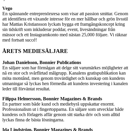
Vego
En spännande entreprenörsresa som visar att passion smittar. Genom
att identifiera ett växande intresse för en mer hållbar och grön livsstil
har Mattias Kristiansson lyckats bygga ett framgångskoncept kring
sin tidskrift som inkluderar poddar, event, livesändningar från
mässor och ett Instagramkonto med nästan 25,000 följare. Vi räknar
med fortsatt succé!
ÅRETS MEDIESÄLJARE
Johan Danielsson, Bonnier Publications
En säljare som har förmågan att delge sitt varumärkes möjligheter att
nå en stor och svårflirtad målgrupp. Kanalens gratispublikation kan
möta motstånd, men genom trovärdighet och kunskap om kundens
utmaningar så lyckas hen förmedla att kundens investering i kanalen
leder till förväntat resultat.
Filippa Helmersson, Bonnier Magazines & Brands
En partner som både kund och mediebyrå uppskattar enormt.
Professionalism ut i fingertopparna. En säljare som utvecklar både
kundens och förlagets affär genom sitt starka driv och som alltid
lyckas finna de bästa lösningarna.
Ida Lindström, Bonnier Magazines & Brands