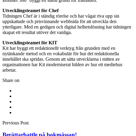
Bonnier 360° byggt en stabil grund för framtiden.
Utvecklingsteamet för Chef
Tidningen Chef är i ständig rörelse och har vågat riva upp sin
uppskattade och prisvinnande webbsida för att utveckla den
ytterligare. Med en gedigen och digital helhetslösning har tidningen
skapat ett resultat utöver det vanliga.
Utvecklingsteamet för KIT
Kit har byggt ett redaktionellt verktyg från grunden med en
nytänkande metod och en vokabulär för hur det redaktionella
innehållet ska spridas. Genom att sätta utvecklarna i mitten av
organisationen har Kit moderniserat bilden av hur ett mediehus
arbetar.
Share on
Previous Post
Berättarbattle på bokmässan!