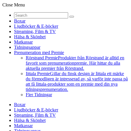
Close Menu
Boxar
Ljudböcker & E-böcker
Streaming, Film & TV
Hälsa & Skönhet
Matkassar
Tidningsappar
Prenumeration med Premie
Rörstrand Premie
Produkter från Rörstrand är alltid en
favorit som prenumerationpremie. Här hittar du alla
aktuella premier från Rörstrand.
Iittala Premie
Gillar du finsk design är Iittala ett märke
du förmodligen är intresserad av, så varför inte passa på
att få Iittala-produkter som en premie med din nya
tidningsprenumeration.
Fler Tidningar
Boxar
Ljudböcker & E-böcker
Streaming, Film & TV
Hälsa & Skönhet
Matkassar
Tidningsappar