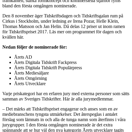
framkanten, starka formkoncept och kommersiella stjärnor ryms
bland den första omgången nominerade.
Den 8 november äger Tidskriftsdagen och Tidskriftsgalan rum på
Cirkus i Stockholm, under ledning av Irena Pozar, Helle Klein,
Thomas Matsson och Jan Helin. Då delas 12 priser ut inom ramen
för Tidskriftspriset 2017. Läs mer om programmet för dagen och
kvällen här.
Nedan följer de nominerade för:
Årets AD
Årets Digitala Tidskrift Fackpress
Årets Digitala Tidskrift Populärpress
Årets Mediesäljare
Årets Omgörning
Årets Utvecklare
Varje priskategori har en erfaren jury med externa personer som sätts
samman av Sveriges Tidskrifter. Här är alla jurymedlemmar.
– Det märks att Tidskriftspriset engagerar och anses som en av
mediebranschens tyngsta utmärkelser. Det återspeglas i antalet
förslag som lämnats in och alla de tunga namn som återfinns i våra
jurygrupper. I den första omgången nominerade är det extra
spännande att se hur väl den nya kategorin Årets utvecklare tagits