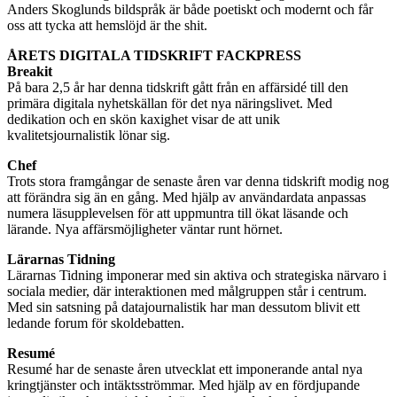
Anders Skoglunds bildspråk är både poetiskt och modernt och får
oss att tycka att hemslöjd är the shit.
ÅRETS DIGITALA TIDSKRIFT FACKPRESS
Breakit
På bara 2,5 år har denna tidskrift gått från en affärsidé till den
primära digitala nyhetskällan för det nya näringslivet. Med
dedikation och en skön kaxighet visar de att unik
kvalitetsjournalistik lönar sig.
Chef
Trots stora framgångar de senaste åren var denna tidskrift modig nog
att förändra sig än en gång. Med hjälp av användardata anpassas
numera läsupplevelsen för att uppmuntra till ökat läsande och
lärande. Nya affärsmöjligheter väntar runt hörnet.
Lärarnas Tidning
Lärarnas Tidning imponerar med sin aktiva och strategiska närvaro i
sociala medier, där interaktionen med målgruppen står i centrum.
Med sin satsning på datajournalistik har man dessutom blivit ett
ledande forum för skoldebatten.
Resumé
Resumé har de senaste åren utvecklat ett imponerande antal nya
kringtjänster och intäktsströmmar. Med hjälp av en fördjupande