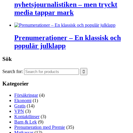
nyhetsjournalistiken – men tryckt
media tappar mark
Prenumerationer – En klassisk och
populär julklapp
Sök
Search for:
Kategorier
Försäkringar
(4)
Ekonomi
(1)
Gratis
(14)
VPN
(3)
Kontaktlinser
(3)
Barn & Lek
(9)
Prenumeration med Premie
(35)
Matkassar
(12)