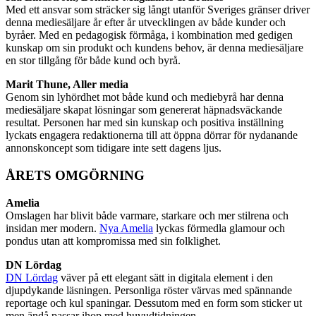
Med ett ansvar som sträcker sig långt utanför Sveriges gränser driver
denna mediesäljare år efter år utvecklingen av både kunder och
byråer. Med en pedagogisk förmåga, i kombination med gedigen
kunskap om sin produkt och kundens behov, är denna mediesäljare
en stor tillgång för både kund och byrå.
Marit Thune, Aller media
Genom sin lyhördhet mot både kund och mediebyrå har denna
mediesäljare skapat lösningar som genererat häpnadsväckande
resultat. Personen har med sin kunskap och positiva inställning
lyckats engagera redaktionerna till att öppna dörrar för nydanande
annonskoncept som tidigare inte sett dagens ljus.
ÅRETS OMGÖRNING
Amelia
Omslagen har blivit både varmare, starkare och mer stilrena och
insidan mer modern.
Nya Amelia
lyckas förmedla glamour och
pondus utan att kompromissa med sin folklighet.
DN Lördag
DN Lördag
väver på ett elegant sätt in digitala element i den
djupdykande läsningen. Personliga röster värvas med spännande
reportage och kul spaningar. Dessutom med en form som sticker ut
men ändå passar ihop med huvudtidningen.