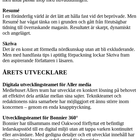
Resumé
I en föränderlig värld är det lätt att hålla fast vid det beprövade. Men
Resumé har vågat tänka om i grunden och gått från förutsägbar
tidning till överraskande magasin. Resultatet är skarpt, dynamiskt
och angeläget.
Skriva
Det är en konst att förmedla nördkunskap utan att bli exkluderande.
Men med handfasta tips i aptitlig förpackning lockar Skriva fram
den aspirerande författaren i läsaren.
ÅRETS UTVECKLARE
Digitala utvecklingsteamet för Aller media
Mediehuset Allers team har utvecklat en konkret lösning på behovet
att effektivt dela artiklar mellan sina sajter. Teknikteamet och
redaktionens nära samarbete har möjliggjort ett ännu större inom
koncernen – genom en enda knapptryckning.
Utvecklingsteamet för Bonnier 360°
Bonnier har tillsammans med Oakwood förflyttat ett befintligt
ledarskapsstöd till en digital miljö utan att tappa varken kontinuitet
eller användare. Med gedigna detaljer och ett utvecklat innehåll har