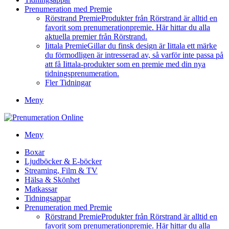
Prenumeration med Premie
Rörstrand Premie
Produkter från Rörstrand är alltid en
favorit som prenumerationpremie. Här hittar du alla
aktuella premier från Rörstrand.
Iittala Premie
Gillar du finsk design är Iittala ett märke
du förmodligen är intresserad av, så varför inte passa på
att få Iittala-produkter som en premie med din nya
tidningsprenumeration.
Fler Tidningar
Meny
Meny
Boxar
Ljudböcker & E-böcker
Streaming, Film & TV
Hälsa & Skönhet
Matkassar
Tidningsappar
Prenumeration med Premie
Rörstrand Premie
Produkter från Rörstrand är alltid en
favorit som prenumerationpremie. Här hittar du alla