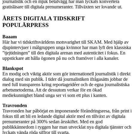
journalistik och en mjuk betalvägg har man lyckats konvertera
gratisläsare till digitala prenumeranter. Tillväxten ser lovande ut.
ÅRETS DIGITALA TIDSKRIFT
POPULÄRPRESS
Baaam
Här har vi tidskriftsvärldens motsvarighet till SKAM. Med hjälp av
djupintervjuer i målgruppen unga kvinnor har man lyft den klassiska
”tjejtidningen” till den digitala arenan med autenticitet i fokus. En
uppstickare att hålla ögonen på nu och framöver i alla kanaler.
Blankspot
En modig och viktig aktör som gör internationell journalistik i direkt
dialog med sin publik. I tider då journalistiken ifrågasätts jobbar de
med full transparens kring reportageidéer och de egna journalistiska
arbetsmetoderna. Att de dessutom verkar för en ökad
mediekunnighet bland unga ser vi som ett plus i kanten.
Travronden
Travronden har påbörjat en imponerande förändringsresa, från print i
fokus till att bli en ledande digital aktör med en tillväxt av digitala
prenumeranter på 300% sedan årsskiftet. Med en god
publikkännedom i ryggen har man utvecklat nya digitala tjänster och
lyckats vända röda siffror till svarta.