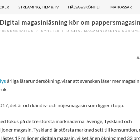
ÖCKER
STREAMING, FILM & TV
HÄLSA & SKÖNHET
MATKASSAR
Digital magasinläsning kör om pappersmagasi
PRENUMERATION
NYHETER
DIGITAL MAGASINLÄSNING KÖR OM
J
lys
årliga läsarundersökning, visar att svensken läser mer magasin
ruk.
2017, det är och kändis- och nöjesmagasin som ligger i topp.
d fokus på de tre största marknaderna: Sverige, Tyskland och
oner magasin. Tyskland är största marknad sett till konsumtion,
ge lästes 19 miljoner digitala magasin, vilket är en ökning med 33 p