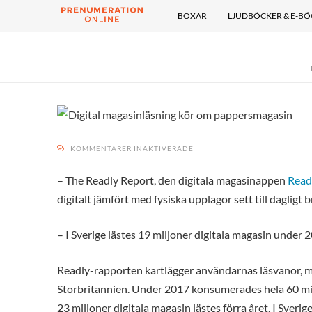
BOXAR
LJUDBÖCKER & E-B
FÖR
KOMMENTARER INAKTIVERADE
DIGITAL
MAGASINLÄSNING
KÖR
OM
– The Readly Report, den digitala magasinappen
Read
PAPPERSMAGASIN
digitalt jämfört med fysiska upplagor sett till dagligt b
– I Sverige lästes 19 miljoner digitala magasin under 
Readly-rapporten kartlägger användarnas läsvanor, me
Storbritannien. Under 2017 konsumerades hela 60 milj
23 miljoner digitala magasin lästes förra året. I Sveri