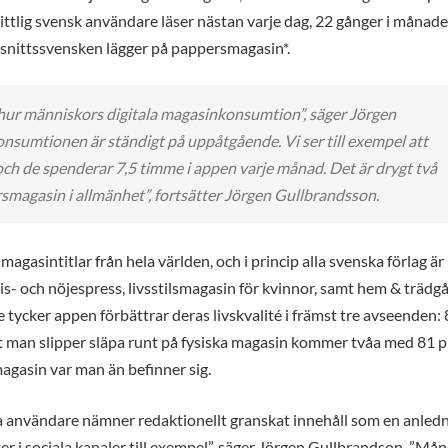
ittlig svensk användare läser nästan varje dag, 22 gånger i månad
omsnittssvensken lägger på pappersmagasin*.
hur människors digitala magasinkonsumtion”, säger Jörgen
nsumtionen är ständigt på uppåtgående. Vi ser till exempel att
 och de spenderar 7,5 timme i appen varje månad. Det är drygt två
smagasin i allmänhet”, fortsätter Jörgen Gullbrandsson.
gasintitlar från hela världen, och i princip alla svenska förlag är
s- och nöjespress, livsstilsmagasin för kvinnor, samt hem & trädgå
e tycker appen förbättrar deras livskvalité i främst tre avseenden:
 att man slipper släpa runt på fysiska magasin kommer tvåa med 81 p
magasin var man än befinner sig.
ra användare nämner redaktionellt granskat innehåll som en anledni
eter i sociala kanaler till exempel”, säger Jörgen Gullbrandson. ”Må