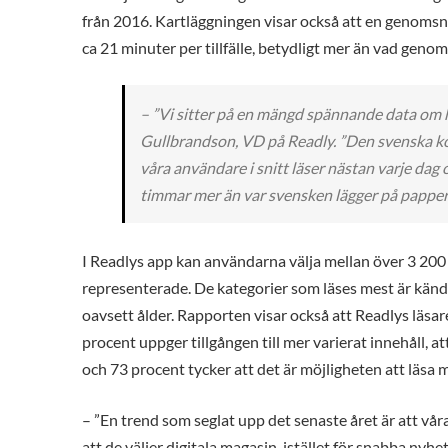
från 2016. Kartläggningen visar också att en genomsn
ca 21 minuter per tillfälle, betydligt mer än vad gen
– ”Vi sitter på en mängd spännande data om 
Gullbrandson, VD på Readly. ”Den svenska ko
våra användare i snitt läser nästan varje dag
timmar mer än var svensken lägger på papper
I Readlys app kan användarna välja mellan över 3 200 ma
representerade. De kategorier som läses mest är kändi
oavsett ålder. Rapporten visar också att Readlys läsar
procent uppger tillgången till mer varierat innehåll,
och 73 procent tycker att det är möjligheten att läsa 
– ”En trend som seglat upp det senaste året är att vå
att de väljer digitala magasin, istället för snabba nyh