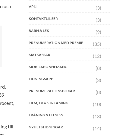
en och
VPN
(3)
KONTAKTLINSER
(3)
BARN & LEK
(9)
PRENUMERATION MED PREMIE
(35)
MATKASSAR
(12)
MOBILABONNEMANG
(8)
TIDNINGSAPP
(3)
rd,
PRENUMERATIONSBOXAR
(8)
 89
rocent,
FILM, TV & STREAMING
(10)
TRÄNING & FITNESS
(13)
ng till
NYHETSTIDNINGAR
(14)
nga