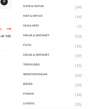
DJUR & NATUR
(24)
MAT & DRYCK
(14)
HUS & HEM
(7)
t
HÄLSA & SKÖNHET
 är här
(23)
FOTO
(16)
HÄLSA & SKÖNHET
(19)
TRÄDGÅRD
(15)
SERIETIDNINGAR
(26)
BÅTAR
(20)
FINANS
(14)
LIVSSTIL
(25)