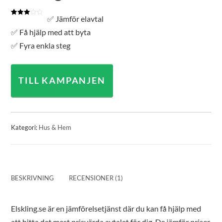
✅ Jämför elavtal
Betygsatt
1
3.00
av
✅ Få hjälp med att byta
5
baserat
✅ Fyra enkla steg
på
kundrecension
TILL KAMPANJEN
Kategori:
Hus & Hem
BESKRIVNING
RECENSIONER (1)
Elskling.se är en jämförelsetjänst där du kan få hjälp med
att hitta det mest prisvärda avtalet för dig. De jämför priser