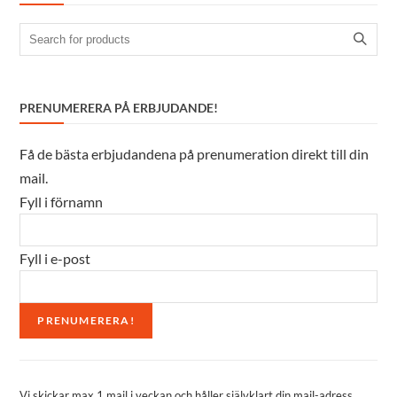
Search
for:
PRENUMERERA PÅ ERBJUDANDE!
Få de bästa erbjudandena på prenumeration direkt till din
mail.
Fyll i förnamn
Fyll i e-post
Vi skickar max 1 mail i veckan och håller självklart din mail-adress