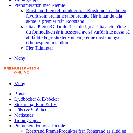
Prenumeration med Premie
Rörstrand Premie
Produkter från Rörstrand är alltid en
favorit som prenumerationpremie. Här hittar du alla
aktuella premier från Rörstrand.
Iittala Premie
Gillar du finsk design är Iittala ett märke
du förmodligen är intresserad av, så varför inte passa på
att få Iittala-produkter som en premie med din nya
tidningsprenumeration.
Fler Tidningar
Meny
Meny
Boxar
Ljudböcker & E-böcker
Streaming, Film & TV
Hälsa & Skönhet
Matkassar
Tidningsappar
Prenumeration med Premie
Rörstrand Premie
Produkter från Rörstrand är alltid en