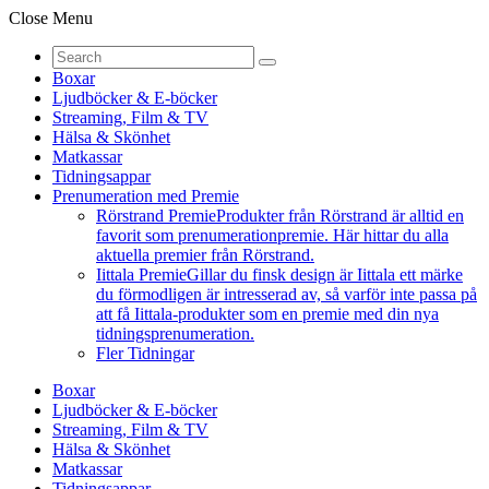
Close Menu
Boxar
Ljudböcker & E-böcker
Streaming, Film & TV
Hälsa & Skönhet
Matkassar
Tidningsappar
Prenumeration med Premie
Rörstrand Premie
Produkter från Rörstrand är alltid en
favorit som prenumerationpremie. Här hittar du alla
aktuella premier från Rörstrand.
Iittala Premie
Gillar du finsk design är Iittala ett märke
du förmodligen är intresserad av, så varför inte passa på
att få Iittala-produkter som en premie med din nya
tidningsprenumeration.
Fler Tidningar
Boxar
Ljudböcker & E-böcker
Streaming, Film & TV
Hälsa & Skönhet
Matkassar
Tidningsappar