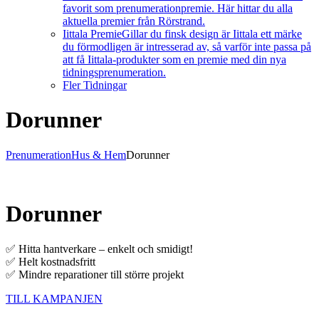
favorit som prenumerationpremie. Här hittar du alla
aktuella premier från Rörstrand.
Iittala Premie
Gillar du finsk design är Iittala ett märke
du förmodligen är intresserad av, så varför inte passa på
att få Iittala-produkter som en premie med din nya
tidningsprenumeration.
Fler Tidningar
Dorunner
Prenumeration
Hus & Hem
Dorunner
Dorunner
✅ Hitta hantverkare – enkelt och smidigt!
✅ Helt kostnadsfritt
✅ Mindre reparationer till större projekt
TILL KAMPANJEN