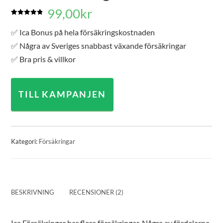
99,00
kr
Betygsatt
2
5.00
av 5
✅ Ica Bonus på hela försäkringskostnaden
baserat på
kundrecensioner
✅ Några av Sveriges snabbast växande försäkringar
✅ Bra pris & villkor
TILL KAMPANJEN
Kategori:
Försäkringar
BESKRIVNING
RECENSIONER (2)
Ica Försäkringar har flera försäkringar. Några av fördelarna