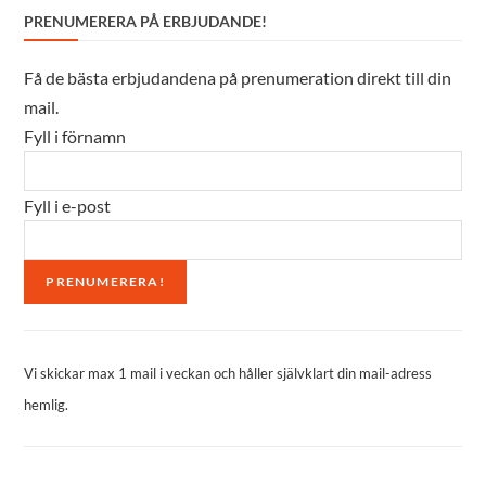
PRENUMERERA PÅ ERBJUDANDE!
Få de bästa erbjudandena på prenumeration direkt till din
mail.
Fyll i förnamn
Fyll i e-post
Vi skickar max 1 mail i veckan och håller självklart din mail-adress
hemlig.