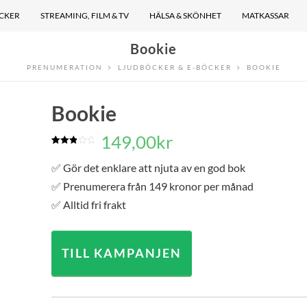
ÖCKER
STREAMING, FILM & TV
HÄLSA & SKÖNHET
MATKASSAR
Bookie
PRENUMERATION
LJUDBÖCKER & E-BÖCKER
BOOKIE
Bookie
149,00
kr
Betygsatt
1
3.00
av
✅ Gör det enklare att njuta av en god bok
5
baserat
✅ Prenumerera från 149 kronor per månad
på
kundrecension
✅ Alltid fri frakt
TILL KAMPANJEN