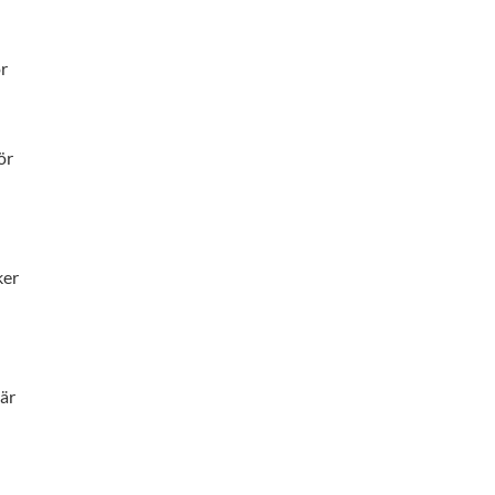
r
ör
ker
när