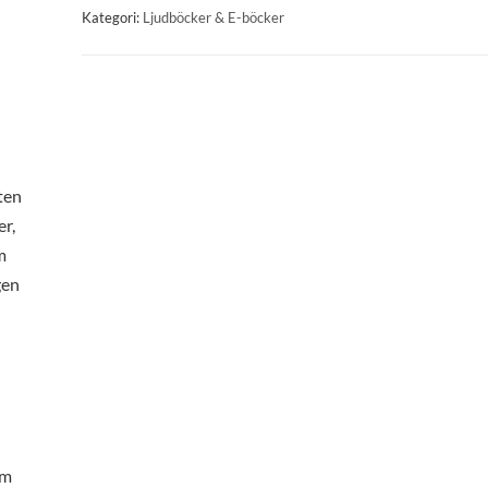
Kategori:
Ljudböcker & E-böcker
ten
er,
m
gen
om