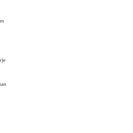
om
rje
kan