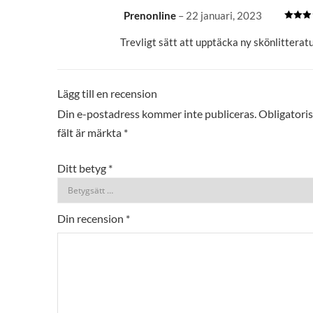
Prenonline
–
22 januari, 2023
Betygsa
3
av 5
Trevligt sätt att upptäcka ny skönlitterat
Lägg till en recension
Din e-postadress kommer inte publiceras.
Obligatori
fält är märkta
*
Ditt betyg
*
Din recension
*